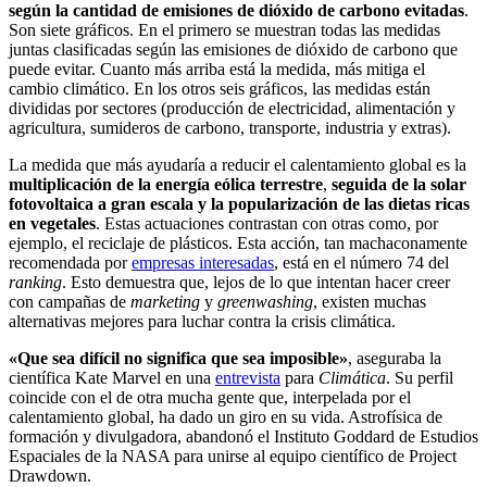
según la cantidad de emisiones de dióxido de carbono evitadas
.
Son siete gráficos. En el primero se muestran todas las medidas
juntas clasificadas según las emisiones de dióxido de carbono que
puede evitar. Cuanto más arriba está la medida, más mitiga el
cambio climático. En los otros seis gráficos, las medidas están
divididas por sectores (producción de electricidad, alimentación y
agricultura, sumideros de carbono, transporte, industria y extras).
La medida que más ayudaría a reducir el calentamiento global es la
multiplicación de la energía eólica terrestre
,
seguida de la solar
fotovoltaica a gran escala y la populariza­ción de las dietas ricas
en vegetales
. Estas actuaciones contrastan con otras como, por
ejemplo, el reciclaje de plásticos. Esta acción, tan machaconamente
recomendada por
empresas interesadas
, está en el número 74 del
ranking
. Esto demuestra que, lejos de lo que intentan hacer creer
con campañas de
marketing
y
greenwashing
, existen muchas
alternativas mejores para luchar contra la crisis climática.
«Que sea difícil no significa que sea imposible»
, aseguraba la
científica Kate Marvel en una
entrevista
para
Climática
. Su perfil
coincide con el de otra mucha gente que, interpelada por el
calentamiento global, ha dado un giro en su vida. Astrofísica de
formación y divulgadora, abandonó el Instituto Goddard de Estudios
Espaciales de la NASA para unirse al equipo científico de Project
Drawdown.