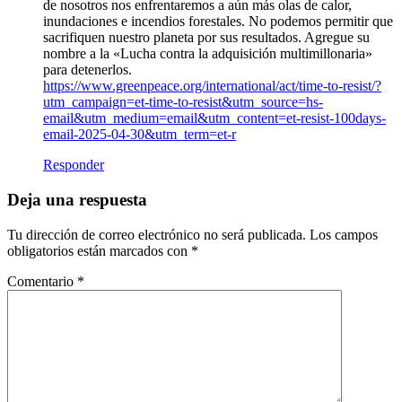
de nosotros nos enfrentaremos a aún más olas de calor,
inundaciones e incendios forestales. No podemos permitir que
sacrifiquen nuestro planeta por sus resultados. Agregue su
nombre a la «Lucha contra la adquisición multimillonaria»
para detenerlos.
https://www.greenpeace.org/international/act/time-to-resist/?
utm_campaign=et-time-to-resist&utm_source=hs-
email&utm_medium=email&utm_content=et-resist-100days-
email-2025-04-30&utm_term=et-r
Responder
Deja una respuesta
Tu dirección de correo electrónico no será publicada.
Los campos
obligatorios están marcados con
*
Comentario
*