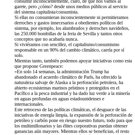
consumir inconscientemente, claro, de que nos vamos al
garete, pero ¿cómo? desde unos medios públicos al servicio
del sistema capitalista/consumista.
Si ellas no consumieran inconscientemente ni permitieramos
derroches y gastos innecesarios a obedientes políticos del
sistema, por ejemplo, los alumbrados y derroches navideños,
las 250.000 bombillas de la feria de Sevilla y tantos otros
conceptos que no acabaría nunca.
Si viviéramos con sencillez, el capitalismo/consumismo
responsable en un 90% del cambio climático, caería por sí
solo.
Mientras tanto, también podemos apoyar iniciativas como esta
que propone Greenpeace:
«En solo 14 semanas, la administración Trump ha
abandonado el acuerdo climático de París, ha ofrecido la
naturaleza salvaje de Alaska a la perforación petrolera, ha
abierto ecosistemas marinos prístinos y protegidos en el
Pacífico a la pesca industrial y ha dado luz verde a la minería
en aguas profundas en aguas estadounidenses e
internacionales.
Este retroceso de las políticas climáticas, el desguace de las
iniciativas de energía limpia, la expansión de la perforación de
petróleo y carbón pone en riesgo nuestro futuro, todo para que
los multimillonarios y las élites corporativas puedan obtener
ganancias aún mayores. Mientras ellos se benefician, el resto