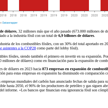
de dólares
, 32 millones más que el año pasado (673.000 millones de dó
do a la industria fósil con un total de
6,9 billones de dólares
.
dustria de los combustibles fósiles, con un 30% del total aportado en 
 de asistentes a la COP28
como parte del lobby fósil).
les fósiles, siendo también el primero en invertir en su expansión. Por
0 millones de dólares) como en financiación para la expansión de combus
es de dólares en 2023 hacia
873 empresas en expansión de combustibl
ciación para estas empresas en expansión ha disminuido en comparación co
 empresas mundiales del carbón han anunciado fechas de salida para su 
ble hasta 2050, el 96% de los productores de petróleo y gas siguen abr
el informe. «Los bancos que financian esta ignorancia fósil son cómpli