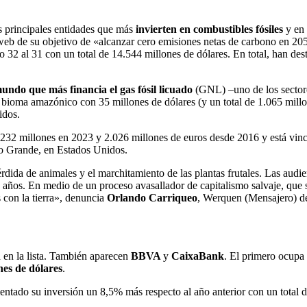
 principales entidades que más
invierten en combustibles fósiles
y en 
 web de su objetivo de «alcanzar cero emisiones netas de carbono en 2
 32 al 31 con un total de 14.544 millones de dólares. En total, han de
mundo que más financia el gas fósil licuado
(GNL) –uno de los sectore
l bioma amazónico con 35 millones de dólares (y un total de 1.065 millo
idos.
 232 millones en 2023 y 2.026 millones de euros desde 2016 y está vinc
io Grande, en Estados Unidos.
dida de animales y el marchitamiento de las plantas frutales. Las audie
s años. En medio de un proceso avasallador de capitalismo salvaje, que
 con la tierra», denuncia
Orlando Carriqueo
, Werquen (Mensajero) d
 en la lista. También aparecen
BBVA
y
CaixaBank
. El primero ocupa 
nes de dólares
.
mentado su inversión un 8,5% más respecto al año anterior con un total