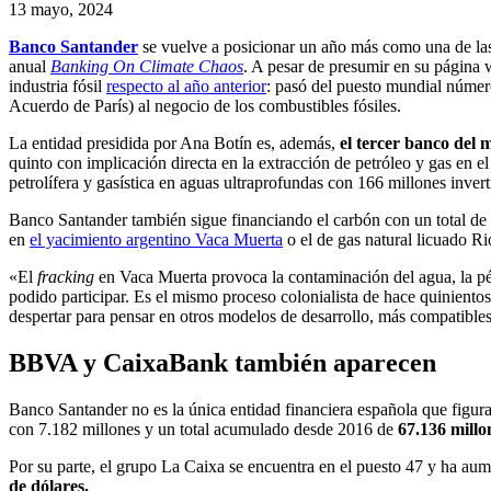
13 mayo, 2024
Banco Santander
se vuelve a posicionar un año más como una de las
anual
Banking On Climate Chaos
. A pesar de presumir en su página
industria fósil
respecto al año anterior
: pasó del puesto mundial número
Acuerdo de París) al negocio de los combustibles fósiles.
La entidad presidida por Ana Botín es, además,
el tercer banco del 
quinto con implicación directa en la extracción de petróleo y gas en e
petrolífera y gasística en aguas ultraprofundas con 166 millones invert
Banco Santander también sigue financiando el
carbón con un total de
en
el yacimiento argentino Vaca Muerta
o el de gas natural licuado R
«El
fracking
en Vaca Muerta provoca la contaminación del agua, la pér
podido participar. Es el mismo proceso colonialista de hace quiniento
despertar para pensar en otros modelos de desarrollo, más compatibles
BBVA y CaixaBank también aparecen
Banco Santander no es la única entidad financiera española que figura
con 7.182 millones y un total acumulado desde 2016 de
67.136 millo
Por su parte, el grupo La Caixa se encuentra en el puesto 47 y ha au
de dólares.