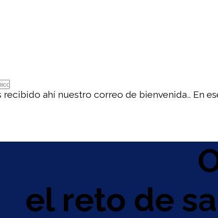
recibido ahí nuestro correo de bienvenida.. En ese
O
el reto de s