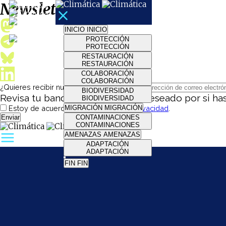
Newsletter
INICIO
INICIO
PROTECCIÓN
PROTECCIÓN
RESTAURACIÓN
RESTAURACIÓN
COLABORACIÓN
COLABORACIÓN
¿Quieres recibir nuestro boletín semanal?
BIODIVERSIDAD
Revisa tu bandeja de correo no deseado por si has 
BIODIVERSIDAD
Estoy de acuerdo con la
MIGRACIÓN
política de privacidad
MIGRACIÓN
.
CONTAMINACIONES
CONTAMINACIONES
AMENAZAS
AMENAZAS
ADAPTACIÓN
ADAPTACIÓN
FIN
FIN