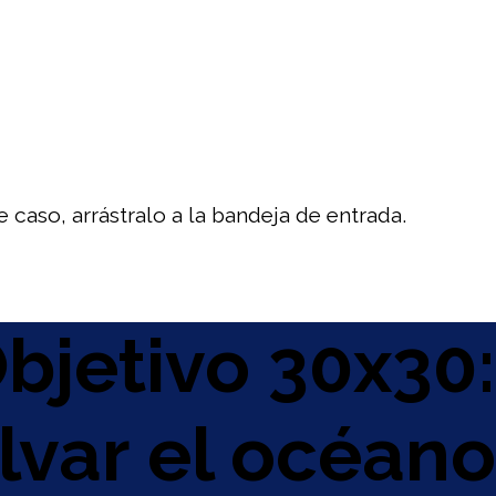
 caso, arrástralo a la bandeja de entrada.
bjetivo 30x30:
alvar el océano