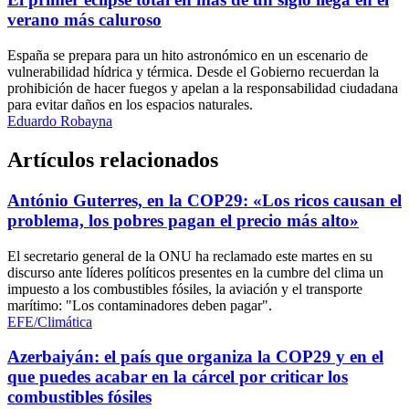
verano más caluroso
España se prepara para un hito astronómico en un escenario de
vulnerabilidad hídrica y térmica. Desde el Gobierno recuerdan la
prohibición de hacer fuegos y apelan a la responsabilidad ciudadana
para evitar daños en los espacios naturales.
Eduardo Robayna
Artículos relacionados
António Guterres, en la COP29: «Los ricos causan el
problema, los pobres pagan el precio más alto»
El secretario general de la ONU ha reclamado este martes en su
discurso ante líderes políticos presentes en la cumbre del clima un
impuesto a los combustibles fósiles, la aviación y el transporte
marítimo: "Los contaminadores deben pagar".
EFE/Climática
Azerbaiyán: el país que organiza la COP29 y en el
que puedes acabar en la cárcel por criticar los
combustibles fósiles