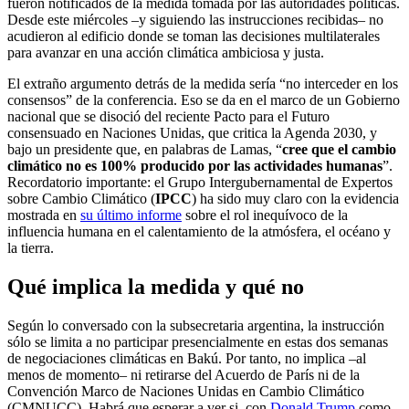
fueron notificados de la medida tomada por las autoridades políticas.
Desde este miércoles –y siguiendo las instrucciones recibidas– no
acudieron al edificio donde se toman las decisiones multilaterales
para avanzar en una acción climática ambiciosa y justa.
El extraño argumento detrás de la medida sería “no interceder en los
consensos” de la conferencia. Eso se da en el marco de un Gobierno
nacional que se disoció del reciente Pacto para el Futuro
consensuado en Naciones Unidas, que critica la Agenda 2030, y
bajo un presidente que, en palabras de Lamas, “
cree que el cambio
climático no es 100% producido por las actividades humanas
”.
Recordatorio importante: el Grupo Intergubernamental de Expertos
sobre Cambio Climático (
IPCC
) ha sido muy claro con la evidencia
mostrada en
su último informe
sobre el rol inequívoco de la
influencia humana en el calentamiento de la atmósfera, el océano y
la tierra.
Qué implica la medida y qué no
Según lo conversado con la subsecretaria argentina, la instrucción
sólo se limita a no participar presencialmente en estas dos semanas
de negociaciones climáticas en Bakú. Por tanto, no implica –al
menos de momento– ni retirarse del Acuerdo de París ni de la
Convención Marco de Naciones Unidas en Cambio Climático
(CMNUCC). Habrá que esperar a ver si, con
Donald Trump
como