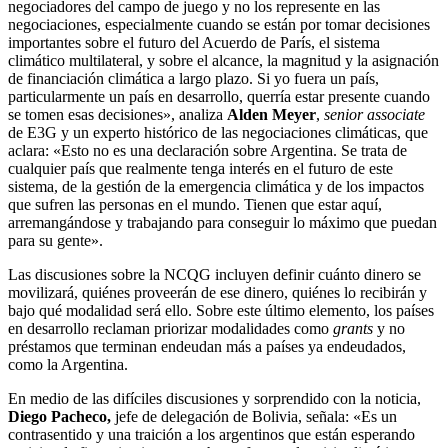
negociadores del campo de juego y no los represente en las
negociaciones, especialmente cuando se están por tomar decisiones
importantes sobre el futuro del Acuerdo de París, el sistema
climático multilateral, y sobre el alcance, la magnitud y la asignación
de financiación climática a largo plazo. Si yo fuera un país,
particularmente un país en desarrollo, querría estar presente cuando
se tomen esas decisiones», analiza
Alden Meyer
,
senior
associate
de E3G y un experto histórico de las negociaciones climáticas, que
aclara: «Esto no es una declaración sobre Argentina. Se trata de
cualquier país que realmente tenga interés en el futuro de este
sistema, de la gestión de la emergencia climática y de los impactos
que sufren las personas en el mundo. Tienen que estar aquí,
arremangándose y trabajando para conseguir lo máximo que puedan
para su gente».
Las discusiones sobre la NCQG incluyen definir cuánto dinero se
movilizará, quiénes proveerán de ese dinero, quiénes lo recibirán y
bajo qué modalidad será ello. Sobre este último elemento, los países
en desarrollo reclaman priorizar modalidades como
grants
y no
préstamos que terminan endeudan más a países ya endeudados,
como la Argentina.
En medio de las difíciles discusiones y sorprendido con la noticia,
Diego Pacheco,
jefe de delegación de Bolivia, señala: «Es un
contrasentido y una traición a los argentinos que están esperando