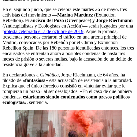
En el segundo juicio, que se celebra este martes 26 de mayo, tres
activistas del movimiento —
Marina Martínez
(Extinction
Rebellion),
Francisco del Pozo
(Greenpeace) y
Jorge Riechmann
(Anticapitalistas y Ecologistas en Acción)— serán juzgados por una
protesta celebrada el 7 de octubre de 2019
. Aquella jornada,
trescientas personas cortaron el tráfico en una arteria principal de
Madrid, convocadas por Rebelión por el Clima y Extinction
Rebellion Spain. De las 180 personas identificadas entonces, los tres
encausados se enfrentan ahora a posibles condenas de hasta tres
meses de prisión o severas multas, bajo la acusación de un delito de
resistencia grave a la autoridad.
En declaraciones a
Climática
, Jorge Riechmann, de 64 años, ha
tildado de
«fantasiosa»
esta acusación de resistencia a la autoridad.
Explica que el único forcejeo consistió en «intentar evitar que le
rompieran un brazo» al ser desalojados. «En el caso de que hubiera
condenas,
estaríamos siendo condenados como presos políticos
ecologistas»
, sentencia.