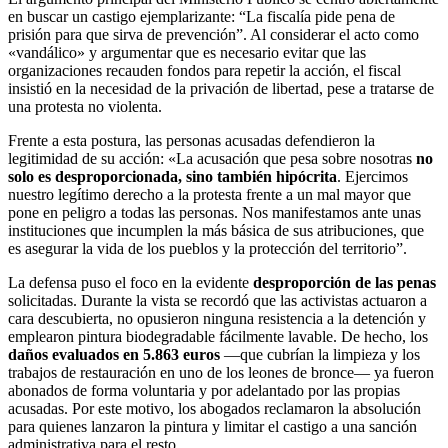
en buscar un castigo ejemplarizante: “La fiscalía pide pena de
prisión para que sirva de prevención”. Al considerar el acto como
«vandálico» y argumentar que es necesario evitar que las
organizaciones recauden fondos para repetir la acción, el fiscal
insistió en la necesidad de la privación de libertad, pese a tratarse de
una protesta no violenta.
Frente a esta postura, las personas acusadas defendieron la
legitimidad de su acción: «La acusación que pesa sobre nosotras
no
solo es desproporcionada, sino también hipócrita
. Ejercimos
nuestro legítimo derecho a la protesta frente a un mal mayor que
pone en peligro a todas las personas. Nos manifestamos ante unas
instituciones que incumplen la más básica de sus atribuciones, que
es asegurar la vida de los pueblos y la protección del territorio”.
La defensa puso el foco en la evidente
desproporción de las penas
solicitadas. Durante la vista se recordó que las activistas actuaron a
cara descubierta, no opusieron ninguna resistencia a la detención y
emplearon pintura biodegradable fácilmente lavable. De hecho, los
daños evaluados en 5.863 euros
—que cubrían la limpieza y los
trabajos de restauración en uno de los leones de bronce— ya fueron
abonados de forma voluntaria y por adelantado por las propias
acusadas. Por este motivo, los abogados reclamaron la absolución
para quienes lanzaron la pintura y limitar el castigo a una sanción
administrativa para el resto.