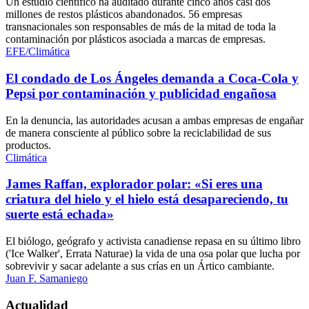
Un estudio científico ha auditado durante cinco años casi dos
millones de restos plásticos abandonados. 56 empresas
transnacionales son responsables de más de la mitad de toda la
contaminación por plásticos asociada a marcas de empresas.
EFE/Climática
El condado de Los Ángeles demanda a Coca-Cola y
Pepsi por contaminación y publicidad engañosa
En la denuncia, las autoridades acusan a ambas empresas de engañar
de manera consciente al público sobre la reciclabilidad de sus
productos.
Climática
James Raffan, explorador polar: «Si eres una
criatura del hielo y el hielo está desapareciendo, tu
suerte está echada»
El biólogo, geógrafo y activista canadiense repasa en su último libro
('Ice Walker', Errata Naturae) la vida de una osa polar que lucha por
sobrevivir y sacar adelante a sus crías en un Ártico cambiante.
Juan F. Samaniego
Actualidad