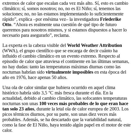
extremos de calor que escalan cada vez más alto. Sí, esto es cambio
climático; sí, somos nosotros; no, no es El Niño; sí, tenemos las
soluciones; no, no las estamos implementando lo suficientemente
rápido”, explica –por enésima vez– la investigadora
Friederike
Otto
. “Ahora es realmente una cuestión de qué tipo de futuro
queremos para nosotros mismos, y si estamos dispuestos a hacer lo
necesario para asegurarlo”, reclama.
La experta es la cabeza visible del
World Weather Attribution
(WWA), el grupo científico que se encarga de decir cuánto ha
influido el cambio climático en un evento extremo. Respecto al
episodio de calor que atraviesa el continente en las últimas semanas,
no hay dudas: tanto las temperaturas máximas diurnas como las
nocturnas habrían sido
virtualmente imposibles
en esta época del
año en 1976, hace apenas 50 años.
Una ola de calor similar que hubiera ocurrido en aquel clima
histórico habría sido 3,5 °C más fresca durante el día. En la
actualidad, debido al cambio climático, las sofocantes temperaturas
nocturnas son unas
100 veces más probables de lo que eran hace
tan solo 23 años
, durante la letal ola de calor europea de 2003. Los
picos térmicos diurnos, por su parte, son unas diez veces más
probables. Además, se ha descartado que la variabilidad natural,
como la fase de El Niño, haya tenido algún papel en el motor de este
calor.