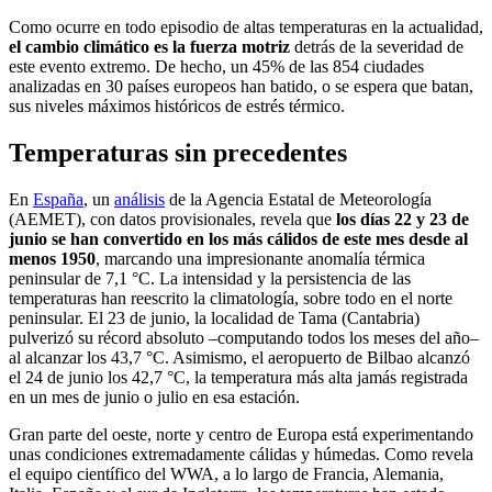
Como ocurre en todo episodio de altas temperaturas en la actualidad,
el cambio climático es la fuerza motriz
detrás de la severidad de
este evento extremo. De hecho, un 45% de las 854 ciudades
analizadas en 30 países europeos han batido, o se espera que batan,
sus niveles máximos históricos de estrés térmico.
Temperaturas sin precedentes
En
España
, un
análisis
de la Agencia Estatal de Meteorología
(AEMET), con datos provisionales, revela que
los días 22 y 23 de
junio se han convertido en los más cálidos de este mes desde al
menos 1950
, marcando una impresionante anomalía térmica
peninsular de 7,1 °C. La intensidad y la persistencia de las
temperaturas han reescrito la climatología, sobre todo en el norte
peninsular. El 23 de junio, la localidad de Tama (Cantabria)
pulverizó su récord absoluto –computando todos los meses del año–
al alcanzar los 43,7 °C. Asimismo, el aeropuerto de Bilbao alcanzó
el 24 de junio los 42,7 °C, la temperatura más alta jamás registrada
en un mes de junio o julio en esa estación.
Gran parte del oeste, norte y centro de Europa está experimentando
unas condiciones extremadamente cálidas y húmedas. Como revela
el equipo científico del WWA, a lo largo de Francia, Alemania,