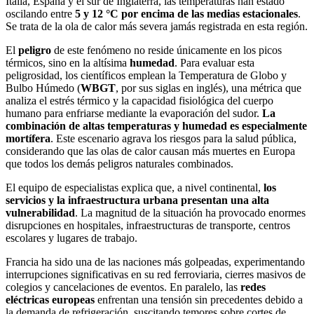
Italia, España y el sur de Inglaterra, las temperaturas han estado
oscilando entre
5 y 12 °C por encima de las medias estacionales
.
Se trata de la ola de calor más severa jamás registrada en esta región.
El
peligro
de este fenómeno no reside únicamente en los picos
térmicos, sino en la altísima
humedad
. Para evaluar esta
peligrosidad, los científicos emplean la Temperatura de Globo y
Bulbo Húmedo (
WBGT
, por sus siglas en inglés), una métrica que
analiza el estrés térmico y la capacidad fisiológica del cuerpo
humano para enfriarse mediante la evaporación del sudor.
La
combinación de altas temperaturas y humedad es especialmente
mortífera
. Este escenario agrava los riesgos para la salud pública,
considerando que las olas de calor causan más muertes en Europa
que todos los demás peligros naturales combinados.
El equipo de especialistas explica que, a nivel continental,
los
servicios y la infraestructura urbana presentan una alta
vulnerabilidad
. La magnitud de la situación ha provocado enormes
disrupciones en hospitales, infraestructuras de transporte, centros
escolares y lugares de trabajo.
Francia ha sido una de las naciones más golpeadas, experimentando
interrupciones significativas en su red ferroviaria, cierres masivos de
colegios y cancelaciones de eventos. En paralelo, las
redes
eléctricas europeas
enfrentan una tensión sin precedentes debido a
la demanda de refrigeración, suscitando temores sobre cortes de