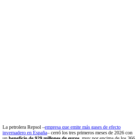
La petrolera Repsol –
empresa que emite más gases de efecto
invernadero en España
– cerró los tres primeros meses de 2026 con
un
beneficio de 929 millones de euros
, muy por encima de los 366