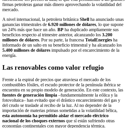
firmas petroleras ganar más dinero aprovechando la volatilidad del
mercado.
A nivel internacional, la petrolera británica
Shell
ha anunciado unas
ganancias trimestrales de
6.920 millones de dólares
, lo que supone
un 24% más que hace un año.
BP
ha duplicado ampliamente sus
beneficios respecto al trimestre anterior, alcanzando los
3.200
millones de dólares
. Por su parte, la francesa
TotalEnergies
ha
informado de un salto en su beneficio trimestral y ha alcanzado los
5.400 millones de dólares
impulsado por el encarecimiento de la
energía.
Las renovables como valor refugio
Frente a la espiral de precios que atraviesa el mercado de los
combustibles fósiles, el escudo protector de la península ibérica se
encuentra en su propio modelo de generación. En este contexto, las
fuentes de generación limpia
–fundamentalmente la eólica y la
fotovoltaica– han evitado que el drástico encarecimiento del gas y
del crudo se traslade al recibo de la luz. Al no depender de la
importación de materias primas sometidas a la volatilidad bélica,
esta autonomía ha permitido aislar el mercado eléctrico
nacional de los choques externos
que sí están sufriendo otras
economías continentales con mayor dependencia térmica.