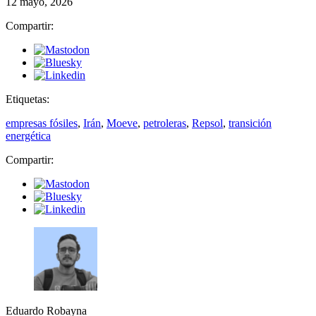
12 mayo, 2026
Compartir:
Etiquetas:
empresas fósiles
,
Irán
,
Moeve
,
petroleras
,
Repsol
,
transición
energética
Compartir:
Eduardo Robayna