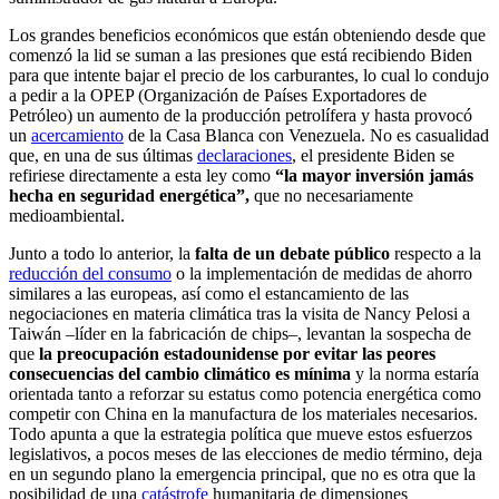
Los grandes beneficios económicos que están obteniendo desde que
comenzó la lid se suman a las presiones que está recibiendo Biden
para que intente bajar el precio de los carburantes, lo cual lo condujo
a pedir a la OPEP (Organización de Países Exportadores de
Petróleo) un aumento de la producción petrolífera y hasta provocó
un
acercamiento
de la Casa Blanca con Venezuela. No es casualidad
que, en una de sus últimas
declaraciones
, el presidente Biden se
refiriese directamente a esta ley como
“la mayor inversión jamás
hecha en seguridad energética”,
que no necesariamente
medioambiental.
Junto a todo lo anterior, la
falta de un debate público
respecto a la
reducción del consumo
o la implementación de medidas de ahorro
similares a las europeas, así como el estancamiento de las
negociaciones en materia climática tras la visita de Nancy Pelosi a
Taiwán –líder en la fabricación de chips–, levantan la sospecha de
que
la preocupación estadounidense por evitar las peores
consecuencias del cambio climático es mínima
y la norma estaría
orientada tanto a reforzar su estatus como potencia energética como
competir con China en la manufactura de los materiales necesarios.
Todo apunta a que la estrategia política que mueve estos esfuerzos
legislativos, a pocos meses de las elecciones de medio término, deja
en un segundo plano la emergencia principal, que no es otra que la
posibilidad de una
catástrofe
humanitaria de dimensiones