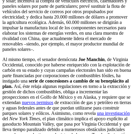
y solar; incentiva la compra de vehículos eléctricos, calentadores y
paneles solares por parte de particulares; prevé sustituir la flota de
vehículos del servicio de correos por otros propulsados por
electricidad; y dedica hasta 20.000 millones de dólares a promover
la agricultura ecológica. Además, 60.000 millones se dirigirán a
impulsar la manufactura local de los componentes necesarios para
elaborar los sistemas de energías verdes, en una clara muestra de
rivalidad con China, que actualmente lidera el mercado de
renovables –siendo, por ejemplo, el mayor productor mundial de
paneles solares–.
Al mismo tiempo, el senador demócrata
Joe Manchin
, de Virginia
Occidental, conocido por haberse enriquecido con la explotación de
carbón en su estado y cuyas campañas electorales han sido en buena
parte financiadas por corporaciones de combustibles fósiles, ha
instigado una
serie de concesiones a cambio de su beneplácito al
plan.
Así, éste relaja algunas regulaciones en torno a la extracción y
gestión de dichos combustibles, obliga a incrementar las
prospecciones en el Golfo de México y en Alaska, y requiere que se
extiendan
nuevos permisos
de extracción de gas y petróleo en tierras
y aguas federales antes de que puedan utilizarse para construir
parques solares y eólicos. Asimismo, como revela
una investigación
del
New York Times
, el plan climático implica el apoyo explícito al
gasoducto Mountain Valley, que pasa por Virginia Occidental y que
lleva tiempo paralizado debido a numerosos obstáculos judiciales