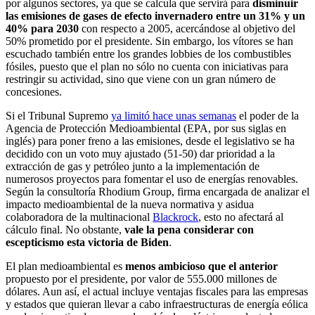
por algunos sectores, ya que se calcula que servirá para
disminuir
las emisiones de gases de efecto invernadero entre un 31% y un
40% para 2030
con respecto a 2005, acercándose al objetivo del
50% prometido por el presidente. Sin embargo, los vítores se han
escuchado también entre los grandes lobbies de los combustibles
fósiles, puesto que el plan no sólo no cuenta con iniciativas para
restringir su actividad, sino que viene con un gran número de
concesiones.
Si el Tribunal Supremo
ya limitó hace unas semanas
el poder de la
Agencia de Protección Medioambiental (EPA, por sus siglas en
inglés) para poner freno a las emisiones, desde el legislativo se ha
decidido con un voto muy ajustado (51-50) dar prioridad a la
extracción de gas y petróleo junto a la implementación de
numerosos proyectos para fomentar el uso de energías renovables.
Según la consultoría Rhodium Group, firma encargada de analizar el
impacto medioambiental de la nueva normativa y asidua
colaboradora de la multinacional
Blackrock
, esto no afectará al
cálculo final. No obstante,
vale la pena considerar con
escepticismo esta victoria de Biden
.
El plan medioambiental es
menos ambicioso que el anterior
propuesto por el presidente, por valor de 555.000 millones de
dólares. Aun así, el actual incluye ventajas fiscales para las empresas
y estados que quieran llevar a cabo infraestructuras de energía eólica