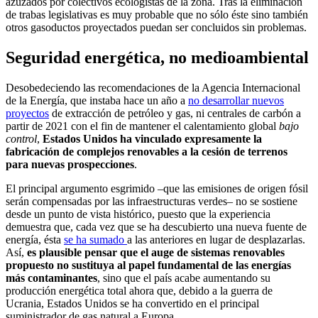
azuzados por colectivos ecologistas de la zona. Tras la eliminación
de trabas legislativas es muy probable que no sólo éste sino también
otros gasoductos proyectados puedan ser concluidos sin problemas.
Seguridad energética, no medioambiental
Desobedeciendo las recomendaciones de la Agencia Internacional
de la Energía, que instaba hace un año a
no desarrollar nuevos
proyectos
de extracción de petróleo y gas, ni centrales de carbón a
partir de 2021 con el fin de mantener el calentamiento global
bajo
control
,
Estados Unidos ha vinculado expresamente la
fabricación de complejos renovables a la cesión de terrenos
para nuevas prospecciones
.
El principal argumento esgrimido –que las emisiones de origen fósil
serán compensadas por las infraestructuras verdes– no se sostiene
desde un punto de vista histórico, puesto que la experiencia
demuestra que, cada vez que se ha descubierto una nueva fuente de
energía, ésta
se ha sumado
a las anteriores en lugar de desplazarlas.
Así,
es plausible pensar que el auge de sistemas renovables
propuesto no sustituya al papel fundamental de las energías
más contaminantes
, sino que el país acabe aumentando su
producción energética total ahora que, debido a la guerra de
Ucrania, Estados Unidos se ha convertido en el principal
suministrador de gas natural a Europa.