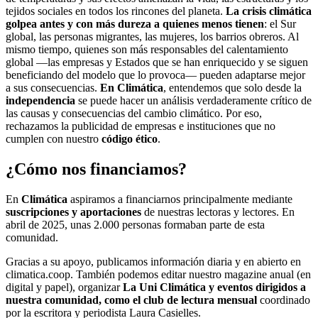
tejidos sociales en todos los rincones del planeta.
La crisis climática
golpea antes y con más dureza a quienes menos tienen
: el Sur
global, las personas migrantes, las mujeres, los barrios obreros. Al
mismo tiempo, quienes son más responsables del calentamiento
global —las empresas y Estados que se han enriquecido y se siguen
beneficiando del modelo que lo provoca— pueden adaptarse mejor
a sus consecuencias.
En Climática
, entendemos que solo desde la
independencia
se puede hacer un análisis verdaderamente crítico de
las causas y consecuencias del cambio climático. Por eso,
rechazamos la publicidad de empresas e instituciones que no
cumplen con nuestro
código ético
.
¿Cómo nos financiamos?
En
Climática
aspiramos a financiarnos principalmente mediante
suscripciones y aportaciones
de nuestras lectoras y lectores. En
abril de 2025, unas 2.000 personas formaban parte de esta
comunidad.
Gracias a su apoyo, publicamos información diaria y en abierto en
climatica.coop. También podemos editar nuestro magazine anual (en
digital y papel), organizar
La Uni Climática y eventos dirigidos a
nuestra comunidad, como el club de lectura mensual
coordinado
por la escritora y periodista Laura Casielles.