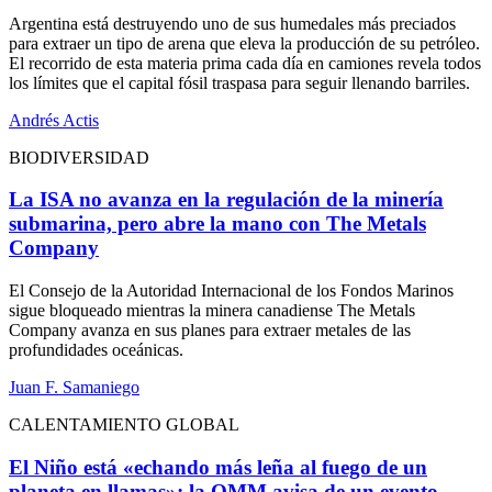
Argentina está destruyendo uno de sus humedales más preciados
para extraer un tipo de arena que eleva la producción de su petróleo.
El recorrido de esta materia prima cada día en camiones revela todos
los límites que el capital fósil traspasa para seguir llenando barriles.
Andrés Actis
BIODIVERSIDAD
La ISA no avanza en la regulación de la minería
submarina, pero abre la mano con The Metals
Company
El Consejo de la Autoridad Internacional de los Fondos Marinos
sigue bloqueado mientras la minera canadiense The Metals
Company avanza en sus planes para extraer metales de las
profundidades oceánicas.
Juan F. Samaniego
CALENTAMIENTO GLOBAL
El Niño está «echando más leña al fuego de un
planeta en llamas»: la OMM avisa de un evento