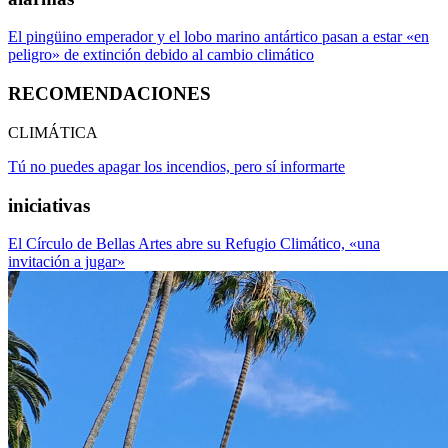
El pingüino emperador y el lobo marino antártico pasan a estar «en
peligro» de extinción debido al cambio climático
RECOMENDACIONES
CLIMÁTICA
Tú no puedes apagar los incendios, pero sí informarte
iniciativas
El Círculo de Bellas Artes abre su Refugio Climático, «una
invitación a jugar»