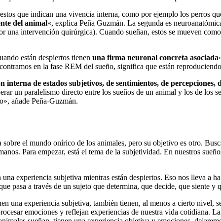
estos que indican una vivencia interna, como por ejemplo los perros qu
nte del animal
«, explica Peña Guzmán. La segunda es neuroanatómica
or una intervención quirúrgica). Cuando sueñan, estos se mueven como s
uando están despiertos tienen
una firma neuronal concreta asociada
encontramos en la fase REM del sueño, significa que están reproduciend
n interna de estados subjetivos, de sentimientos, de percepciones, 
rar un paralelismo directo entre los sueños de un animal y los de los 
ido», añade Peña-Guzmán.
obre el mundo onírico de los animales, pero su objetivo es otro. Busca
manos. Para empezar, está el tema de la subjetividad. En nuestros sueño
na experiencia subjetiva mientras están despiertos. Eso nos lleva a ha
e pasa a través de un sujeto que determina, que decide, que siente y q
nen una experiencia subjetiva, también tienen, al menos a cierto nivel
rocesar emociones y reflejan experiencias de nuestra vida cotidiana. La
imales sueñan, tienen una experiencia objetiva y emociones, dejaremo