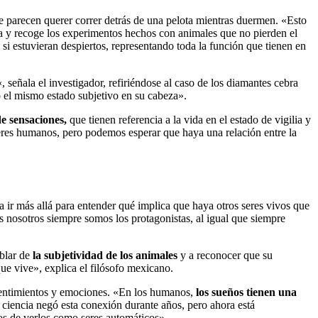
e parecen querer correr detrás de una pelota mientras duermen. «Esto
 y recoge los experimentos hechos con animales que no pierden el
i estuvieran despiertos, representando toda la función que tienen en
«, señala el investigador, refiriéndose al caso de los diamantes cebra
o el mismo estado subjetivo en su cabeza».
de sensaciones,
que tienen referencia a la vida en el estado de vigilia y
seres humanos, pero podemos esperar que haya una relación entre la
 ir más allá para entender qué implica que haya otros seres vivos que
s nosotros siempre somos los protagonistas, al igual que siempre
blar de
la subjetividad de los animales
y a reconocer que su
ue vive», explica el filósofo mexicano.
, sentimientos y emociones. «En los humanos,
los sueños tienen una
 ciencia negó esta conexión durante años, pero ahora está
s de verlos como seres automáticos».