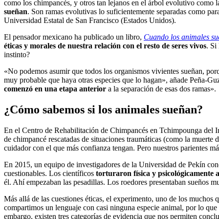
como los chimpancés, y otros tan lejanos en el árbol evolutivo como 
sueñan
. Son ramas evolutivas lo suficientemente separadas como par
Universidad Estatal de San Francisco (Estados Unidos).
El pensador mexicano ha publicado un libro,
Cuando los animales s
éticas y morales de nuestra relación con el resto de seres vivos
. Si
instinto?
«No podemos asumir que todos los organismos vivientes sueñan, por
muy probable que haya otras especies que lo hagan», añade Peña-Guz
comenzó en una etapa anterior
a la separación de esas dos ramas».
¿Cómo sabemos si los animales sueñan?
En el Centro de Rehabilitación de Chimpancés en Tchimpounga del Ins
de chimpancé rescatadas de situaciones traumáticas (como la muerte d
cuidador con el que más confianza tengan. Pero nuestros parientes más
En 2015, un equipo de investigadores de la Universidad de Pekín conc
cuestionables. Los científicos
torturaron física y psicológicamente a
él. Ahí empezaban las pesadillas. Los roedores presentaban sueños mu
Más allá de las cuestiones éticas, el experimento, uno de los muchos
compartimos un lenguaje con casi ninguna especie animal, por lo que es
embargo, existen tres categorías de evidencia que nos permiten concl