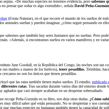
las sepias. «De muchas especies no tenemos evidencia, pero
sabemos qu
a no pensar que soñar es algo extendido», señala
David Peña-Guzmán,
ueñan
(Errata Naturae), en el que recorre el mundo de los sueños de to
 los animales sueñan y pueden imaginar, ¿cómo seguir pensando en ello
que sabemos que también hay seres humanos que no sueñan. Pero pode
mán. «Además, si encontramos sueños en varios mamíferos y en varias 
tituto Jane Goodall, en la República del Congo, las noches son tan c
e sus madres a manos de los furtivos),
tener pesadillas
. Tiemblan, hace
 cercanos no son los únicos que tienen pesadillas.
luyó que las ratas también tienen malos sueños. El estudio,
publicado
 diferentes ratas
. Tras sacarlas durante varios días del entorno donde 
y agitados que casi siempre acababan en un despertar sobresaltado.
 que recoge Peña-Guzmán en su libro, nos deja otras dudas.
¿Cómo sabía
 muy difícil saber qué están pensando. No se despiertan y nos cuentan, 
uir que muchas especies no humanas también tienen la capacidad de soñ