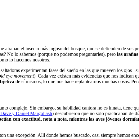
que atrapan el insecto más jugoso del bosque, que se defienden de sus p
ertas? No lo sabemos (porque no podemos preguntarles), pero
las arañas
como lo hacemos nosotros.
s saltadoras experimentan fases del sueño en las que mueven los ojos –
pid eye movement
). Cada vez existen más evidencias que nos indican qu
bjetiva
de sí mismos, lo que nos hace replantearnos muchas cosas. Per
anto complejo. Sin embargo, su habilidad cantora no es innata, tiene qu
Dave y Daniel Margoliash
) descubrieron que no solo practicaban de d
petían con exactitud, nota a nota, mientras las aves jóvenes dormía
 no son una excepción. Allí donde hemos buscado, casi siempre hemos 