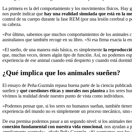
La primera es la del comportamiento y los movimientos físicos. Hay g
nos puede indicar que
hay una realidad simulada que está en la me
control de su cuerpo durante la fase REM (por una lesión cerebral o p
su cabeza.
«Por último, sabemos que muchos comportamientos de los animales c
australianos que también recoge en su libro. «Si esa firma exacta la 
«El sueño, de una manera más básica, es simplemente
la reproducció
que, muchas veces, tienen algún tipo de función. Así, no podemos espe
experiencia de ese animal cuando está despierto y cuando está dorm
¿Qué implica que los animales sueñen?
El ensayo de Peña-Guzmán repasa buena parte de la ciencia publicada s
sueñen y
qué cuestiones éticas y morales nos plantea
a los seres hu
vivimos la realidad desde nuestro punto de vista como individuos.
«Podemos pensar que, si los seres no humanos sueñan, también tienen u
experiencia del mundo no es simplemente un proceso mecánico, sino qu
De esa premisa podemos pasar a un segundo nivel: si los animales tie
conexión fundamental con nuestra vida emocional
, nos ayudan a p
ampliamente aceptada», añade Peña Guzmán. «Si aceptamos que los an