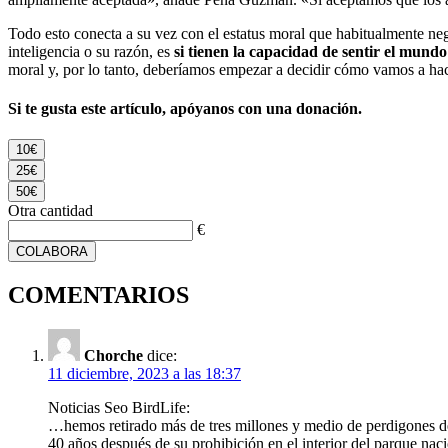
Todo esto conecta a su vez con el estatus moral que habitualmente n
inteligencia o su razón, es
si tienen la capacidad de sentir el mund
moral y, por lo tanto, deberíamos empezar a decidir cómo vamos a hace
Si te gusta este artículo, apóyanos con una donación.
10€
25€
50€
Otra cantidad
€
COLABORA
COMENTARIOS
Chorche
dice:
11 diciembre, 2023 a las 18:37
Noticias Seo BirdLife:
…hemos retirado más de tres millones y medio de perdigones de
40 años después de su prohibición en el interior del parque naci