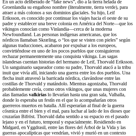
En un acto deliberado de “fake news”, dio a la tierra helada de
Groenlandia su engañoso nombre (literalmente, tierra verde), para
atraer a más colonos a sus dominios glaciales. Su hijo, Leif
Eriksson, es conocido por continuar los viajes hacia el oeste de su
padre y establecer una breve colonia en América del Norte—que los
vikingos conocían como Vinlandia—cerca de la moderna
Newfoundland. Las personas indígenas americanas, que los
nórdicos llamaban Skræling, o “los que se visten con pieles” según
algunas traducciones, acabaron por expulsar a los europeos,
convirtiéndose en uno de los pocos pueblos que consiguieron
rechazar permanentemente una conquista vikinga. Las sagas
islandesas cuentan historias del hermano de Leif, Thorvald Eriksson.
Un sanguinario saqueador como su padre, Thorvald atacó a la tribu
inuit que vivía allí, iniciando una guerra entre los dos pueblos. Una
flecha inuit atravesó la barricada nórdica, clavándose entre las
costillas de Thorvald y matándolo. Mientras agonizaba, Thorvald
probablemente creía, como otros vikingos, que unas mujeres con
alas llamadas
valkirias
lo llevarían hasta una gran sala, Valhalla,
donde lo esperaba un festín en el que lo acompañarían otros
guerreros muertos en batalla. Allí esperarían al final de la guerra
cósmica entre el bien y el mal, para luchar al lado de los dioses que
cruzarían Bifröst. Thorvald daba sentido a su espacio en el pasado
lejano y en el futuro, temporal y espacialmente. Residiendo en
Midgard, en Yggdrasil, entre las flores del Árbol de la Vida y las
guerras apocalípticas que vendrían, vivió y murió en un contexto