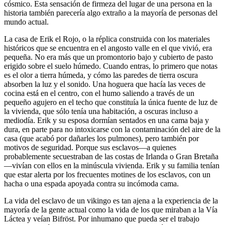
cósmico. Esta sensación de firmeza del lugar de una persona en la
historia también parecería algo extraño a la mayoría de personas del
mundo actual.
La casa de Erik el Rojo, o la réplica construida con los materiales
históricos que se encuentra en el angosto valle en el que vivió, era
pequeña. No era más que un promontorio bajo y cubierto de pasto
erigido sobre el suelo húmedo. Cuando entras, lo primero que notas
es el olor a tierra húmeda, y cómo las paredes de tierra oscura
absorben la luz y el sonido. Una hoguera que hacía las veces de
cocina está en el centro, con el humo saliendo a través de un
pequeño agujero en el techo que constituía la única fuente de luz de
la vivienda, que sólo tenía una habitación, a oscuras incluso a
mediodía. Erik y su esposa dormían sentados en una cama baja y
dura, en parte para no intoxicarse con la contaminación del aire de la
casa (que acabó por dañarles los pulmones), pero también por
motivos de seguridad. Porque sus esclavos—a quienes
probablemente secuestraban de las costas de Irlanda o Gran Bretaña
—vivían con ellos en la minúscula vivienda. Erik y su familia tenían
que estar alerta por los frecuentes motines de los esclavos, con un
hacha o una espada apoyada contra su incómoda cama.
La vida del esclavo de un vikingo es tan ajena a la experiencia de la
mayoría de la gente actual como la vida de los que miraban a la Vía
Láctea y veían Bifröst. Por inhumano que pueda ser el trabajo