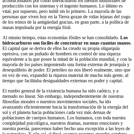
acondicionados por cómo interactuaron los medios industriales de
producción con los sistemas y el ingenio humanos. Lo último es
vital, por supuesto, pero inútil sin lo primero. La mayoría de las
personas que viven hoy en la Tierra gozan de vidas lejanas del yugo
de los reinos de la antigüedad gracias, en gran parte, a la política de
masas impulsada por la energía fósil.
Al mismo tiempo, estas economías fósiles se han consolidado.
Los
hidrocarburos son fáciles de concentrar en unas cuantas manos
.
El capital que se deriva de ellos ha creado su propia oligarquía
opresiva, con un puñado de hombres en control de una riqueza
equivalente a la que posee la mitad de la población mundial, y con la
mayoría de los países imponiendo una forma extrema de jerarquía y
desequilibrio de poder. El petróleo no nos liberó realmente, sino que
en vez de eso, expandió la riqueza material de mucha más gente, al
tiempo que facilitaba desigualdades extremas en poder y capital.
El rumbo general de la existencia humana ha sido caótico, y a
menudo no linear. Sin embargo, independientemente de nuestras
filosofías morales o nuestros movimientos sociales, ha ido
avanzando eficientemente hacia la transformación de la energía del
sol y el planeta hacia poblaciones cada vez más densas de
poblaciones de cuerpos humanos. Los humanos, con toda nuestra
complejidad psicológica, nuestros dramas, nuestras emociones y
nuestra poesía, parecemos haber hecho una excepción a las leyes de
la naturaleza. Y aún así, al final, usamos nuestros grandes cerebros,