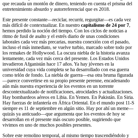
que recauda un montón de dinero, teniendo en cuenta el prisma del
entretenimiento absurdo y autorreferencial que es 2018.
Este presente constante—reciclar, recurrir, regurgitar—es cada vez
más difícil de contextualizar. En nuestro
capitalismo de 24 por 7
,
hemos perdido la noción del tiempo. Con los ciclos de noticias a
ritmo de fusil de asalto y el estrés diario de unas condiciones
laborales cada vez más precarias, nuestra conexión con el pasado,
incluso el más inmediato, se vuelve turbio, marcado sobre todo por
los remakes de Hollywood. La oscura niebla de la historia avanza
lentamente, cada vez más cerca del presente. Los Estados Unidos
invadieron Afganistán hace 17 años. Ya hay jóvenes en la
universidad cuya vida completa se ha desarrollado con esa guerra
como telón de fondo. La niebla de guerra—esa otra bruma figurada
—parece convertirse en su propio presente perenne, encadenando
aún más nuestra experiencia de los eventos en un torrente
descontextualizado de notificaciones, atrocidades y actualizaciones.
Hay bombardeos aéreos en Libia. En Yemen. En Pakistán. En Siria.
Hay fuerzas de infantería en África Oriental. En el mundo post 11-S
siempre es 11 de septiembre en algún sitio. Hay por ahí un meme—
quizás ya anticuado—que argumenta que los eventos de hoy se
desarrollan en el presente más oscuro posible, sugiriendo que
vivimos en uno de muchos posibles presentes.
Sobre este remolino temporal, al mismo tiempo trascendiéndolo y