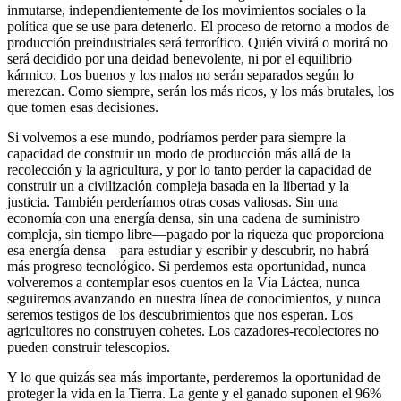
inmutarse, independientemente de los movimientos sociales o la
política que se use para detenerlo. El proceso de retorno a modos de
producción preindustriales será terrorífico. Quién vivirá o morirá no
será decidido por una deidad benevolente, ni por el equilibrio
kármico. Los buenos y los malos no serán separados según lo
merezcan. Como siempre, serán los más ricos, y los más brutales, los
que tomen esas decisiones.
Si volvemos a ese mundo, podríamos perder para siempre la
capacidad de construir un modo de producción más allá de la
recolección y la agricultura, y por lo tanto perder la capacidad de
construir un a civilización compleja basada en la libertad y la
justicia. También perderíamos otras cosas valiosas. Sin una
economía con una energía densa, sin una cadena de suministro
compleja, sin tiempo libre—pagado por la riqueza que proporciona
esa energía densa—para estudiar y escribir y descubrir, no habrá
más progreso tecnológico. Si perdemos esta oportunidad, nunca
volveremos a contemplar esos cuentos en la Vía Láctea, nunca
seguiremos avanzando en nuestra línea de conocimientos, y nunca
seremos testigos de los descubrimientos que nos esperan. Los
agricultores no construyen cohetes. Los cazadores-recolectores no
pueden construir telescopios.
Y lo que quizás sea más importante, perderemos la oportunidad de
proteger la vida en la Tierra. La gente y el ganado suponen el 96%