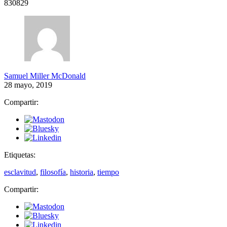
830829
Samuel Miller McDonald
28 mayo, 2019
Compartir:
Etiquetas:
esclavitud
,
filosofía
,
historia
,
tiempo
Compartir: