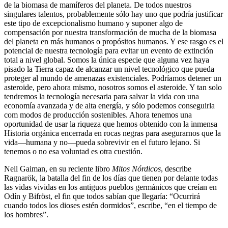
de la biomasa de mamíferos del planeta. De todos nuestros
singulares talentos, probablemente sólo hay uno que podría justificar
este tipo de excepcionalismo humano y suponer algo de
compensación por nuestra transformación de mucha de la biomasa
del planeta en más humanos o propósitos humanos. Y ese rasgo es el
potencial de nuestra tecnología para evitar un evento de extinción
total a nivel global. Somos la única especie que alguna vez haya
pisado la Tierra capaz de alcanzar un nivel tecnológico que pueda
proteger al mundo de amenazas existenciales. Podríamos detener un
asteroide, pero ahora mismo, nosotros somos el asteroide. Y tan solo
tendremos la tecnología necesaria para salvar la vida con una
economía avanzada y de alta energía, y sólo podemos conseguirla
com modos de producción sostenibles. Ahora tenemos una
oportunidad de usar la riqueza que hemos obtenido con la inmensa
Historia orgánica encerrada en rocas negras para asegurarnos que la
vida—humana y no—pueda sobrevivir en el futuro lejano. Si
tenemos o no esa voluntad es otra cuestión.
Neil Gaiman, en su reciente libro
Mitos Nórdicos
, describe
Ragnarök, la batalla del fin de los días que tienen por delante todas
las vidas vividas en los antiguos pueblos germánicos que creían en
Odín y Bifröst, el fin que todos sabían que llegaría: “Ocurrirá
cuando todos los dioses estén dormidos”, escribe, “en el tiempo de
los hombres”.