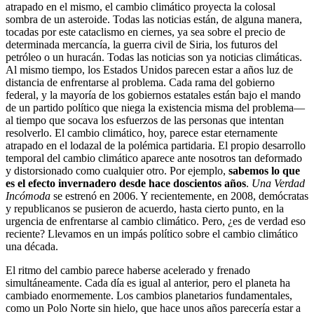
atrapado en el mismo, el cambio climático proyecta la colosal
sombra de un asteroide. Todas las noticias están, de alguna manera,
tocadas por este cataclismo en ciernes, ya sea sobre el precio de
determinada mercancía, la guerra civil de Siria, los futuros del
petróleo o un huracán. Todas las noticias son ya noticias climáticas.
Al mismo tiempo, los Estados Unidos parecen estar a años luz de
distancia de enfrentarse al problema. Cada rama del gobierno
federal, y la mayoría de los gobiernos estatales están bajo el mando
de un partido político que niega la existencia misma del problema—
al tiempo que socava los esfuerzos de las personas que intentan
resolverlo. El cambio climático, hoy, parece estar eternamente
atrapado en el lodazal de la polémica partidaria. El propio desarrollo
temporal del cambio climático aparece ante nosotros tan deformado
y distorsionado como cualquier otro. Por ejemplo,
sabemos lo que
es el efecto invernadero desde hace doscientos años
.
Una Verdad
Incómoda
se estrenó en 2006. Y recientemente, en 2008, demócratas
y republicanos se pusieron de acuerdo, hasta cierto punto, en la
urgencia de enfrentarse al cambio climático. Pero, ¿es de verdad eso
reciente? Llevamos en un impás político sobre el cambio climático
una década.
El ritmo del cambio parece haberse acelerado y frenado
simultáneamente. Cada día es igual al anterior, pero el planeta ha
cambiado enormemente. Los cambios planetarios fundamentales,
como un Polo Norte sin hielo, que hace unos años parecería estar a