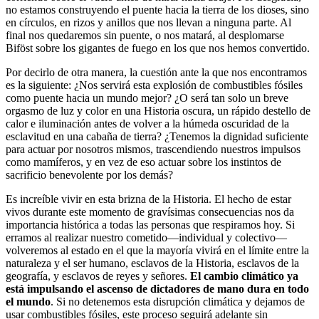
no estamos construyendo el puente hacia la tierra de los dioses, sino
en círculos, en rizos y anillos que nos llevan a ninguna parte. Al
final nos quedaremos sin puente, o nos matará, al desplomarse
Biföst sobre los gigantes de fuego en los que nos hemos convertido.
Por decirlo de otra manera, la cuestión ante la que nos encontramos
es la siguiente: ¿Nos servirá esta explosión de combustibles fósiles
como puente hacia un mundo mejor? ¿O será tan solo un breve
orgasmo de luz y color en una Historia oscura, un rápido destello de
calor e iluminación antes de volver a la húmeda oscuridad de la
esclavitud en una cabaña de tierra? ¿Tenemos la dignidad suficiente
para actuar por nosotros mismos, trascendiendo nuestros impulsos
como mamíferos, y en vez de eso actuar sobre los instintos de
sacrificio benevolente por los demás?
Es increíble vivir en esta brizna de la Historia. El hecho de estar
vivos durante este momento de gravísimas consecuencias nos da
importancia histórica a todas las personas que respiramos hoy. Si
erramos al realizar nuestro cometido—individual y colectivo—
volveremos al estado en el que la mayoría vivirá en el límite entre la
naturaleza y el ser humano, esclavos de la Historia, esclavos de la
geografía, y esclavos de reyes y señores.
El cambio climático ya
está impulsando el ascenso de dictadores de mano dura en todo
el mundo
. Si no detenemos esta disrupción climática y dejamos de
usar combustibles fósiles, este proceso seguirá adelante sin