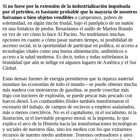
Si no fuese por la extensión de la industrialización impulsada
por el petróleo, es bastante probable que la mayoría de nosotros
fuéramos o bien objetos vendibles
o campesinos, pobres de
solemnidad, en algún rincón feudal, bajo el panóptico de un matón
en una fortaleza de piedra. Besaríamos el anillo de Marlon Brando
en vez de ver cómo lo hace Al Pacino. No tendríamos muchas
opciones en cuanto a cómo pasar nuestro tiempo, ni posibilidad de
ascenso social, ni la oportunidad de participar en política, ni acceso a
tecnologías vitales como una buena alimentación, antibióticos o
acceso a la salud moderna. Es decir, todos y todas sufriríamos la
brutalidad que aún se inflige en algunos lugares de América y el Sur
Global.
Estas densas fuentes de energía permitieron que la riqueza material
inundase las economías de todo el mundo—se puede obtener mucha
más madera con motosierras de gasolina, se puede cosechar más
trigo con tractores de explosión, se puede pescar más pescado con
barcos diesel. Los combustibles fósiles también transformaron el
escenario del trabajo, de campos de esclavos a empleos asalariados,
más o menos coercitivos. No es el capitalismo, ni el socialismo, ni la
ilustración, ni el inevitable progreso moral, ni la imprenta, lo que
explica el arco de la Historia hacia las transformaciones tecnológicas
y sociales de nuestros días, sino los medios con los que extraemos
recursos de nuestro medio ambiente. Tenemos ordenadores y aires