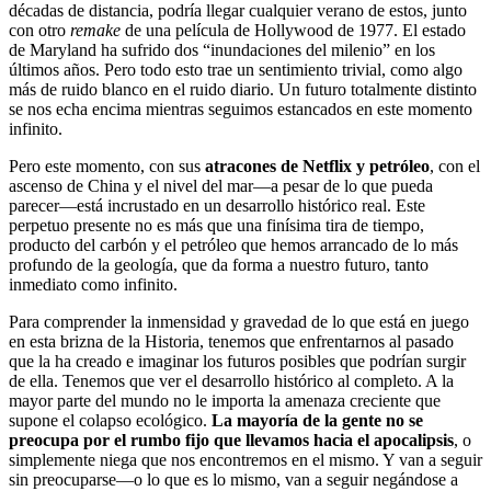
décadas de distancia, podría llegar cualquier verano de estos, junto
con otro
remake
de una película de Hollywood de 1977. El estado
de Maryland ha sufrido dos “inundaciones del milenio” en los
últimos años. Pero todo esto trae un sentimiento trivial, como algo
más de ruido blanco en el ruido diario. Un futuro totalmente distinto
se nos echa encima mientras seguimos estancados en este momento
infinito.
Pero este momento, con sus
atracones de Netflix y petróleo
, con el
ascenso de China y el nivel del mar—a pesar de lo que pueda
parecer—está incrustado en un desarrollo histórico real. Este
perpetuo presente no es más que una finísima tira de tiempo,
producto del carbón y el petróleo que hemos arrancado de lo más
profundo de la geología, que da forma a nuestro futuro, tanto
inmediato como infinito.
Para comprender la inmensidad y gravedad de lo que está en juego
en esta brizna de la Historia, tenemos que enfrentarnos al pasado
que la ha creado e imaginar los futuros posibles que podrían surgir
de ella. Tenemos que ver el desarrollo histórico al completo. A la
mayor parte del mundo no le importa la amenaza creciente que
supone el colapso ecológico.
La mayoría de la gente no se
preocupa por el rumbo fijo que llevamos hacia el apocalipsis
, o
simplemente niega que nos encontremos en el mismo. Y van a seguir
sin preocuparse—o lo que es lo mismo, van a seguir negándose a