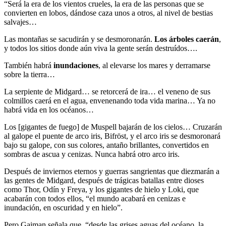
“Será la era de los vientos crueles, la era de las personas que se
convierten en lobos, dándose caza unos a otros, al nivel de bestias
salvajes…
Las montañas se sacudirán y se desmoronarán.
Los árboles caerán
,
y todos los sitios donde aún viva la gente serán destruídos….
También habrá
inundaciones
, al elevarse los mares y derramarse
sobre la tierra…
La serpiente de Midgard… se retorcerá de ira… el veneno de sus
colmillos caerá en el agua, envenenando toda vida marina… Ya no
habrá vida en los océanos…
Los [gigantes de fuego] de Muspell bajarán de los cielos… Cruzarán
al galope el puente de arco iris, Bifröst, y el arco iris se desmoronará
bajo su galope, con sus colores, antaño brillantes, convertidos en
sombras de ascua y cenizas. Nunca habrá otro arco iris.
Después de inviernos eternos y guerras sangrientas que diezmarán a
las gentes de Midgard, después de trágicas batallas entre dioses
como Thor, Odín y Freya, y los gigantes de hielo y Loki, que
acabarán con todos ellos, “el mundo acabará en cenizas e
inundación, en oscuridad y en hielo”.
Pero Gaiman señala que, “desde las grises aguas del océano, la