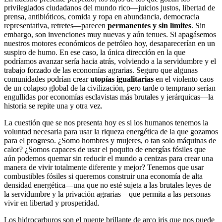
privilegiados ciudadanos del mundo rico—juicios justos, libertad de
prensa, antibióticos, comida y ropa en abundancia, democracia
representativa, retretes—parecen
permanentes y sin límites
. Sin
embargo, son invenciones muy nuevas y aún tenues. Si apagásemos
nuestros motores económicos de petróleo hoy, desaparecerían en un
suspiro de humo. En ese caso, la única dirección en la que
podríamos avanzar sería hacia atrás, volviendo a la servidumbre y el
trabajo forzado de las economías agrarias. Seguro que algunas
comunidades podrían crear
utopías igualitarias
en el violento caos
de un colapso global de la civilización, pero tarde o temprano serían
engullidas por economías esclavistas más brutales y jerárquicas—la
historia se repite una y otra vez.
La cuestión que se nos presenta hoy es si los humanos tenemos la
voluntad necesaria para usar la riqueza energética de la que gozamos
para el progreso. ¿Somo hombres y mujeres, o tan solo máquinas de
calor? ¿Somos capaces de usar el poquito de energías fósiles que
aún podemos quemar sin reducir el mundo a cenizas para crear una
manera de vivir totalmente diferente y mejor? Tenemos que usar
combustibles fósiles si queremos construir una economía de alta
densidad energética—una que no esté sujeta a las brutales leyes de
la servidumbre y la privación agrarias—que permita a las personas
vivir en libertad y prosperidad.
Los hidrocarburos son el puente brillante de arco iris que nos puede