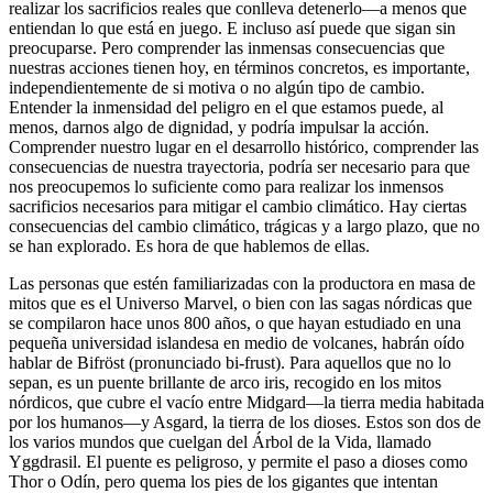
realizar los sacrificios reales que conlleva detenerlo—a menos que
entiendan lo que está en juego. E incluso así puede que sigan sin
preocuparse. Pero comprender las inmensas consecuencias que
nuestras acciones tienen hoy, en términos concretos, es importante,
independientemente de si motiva o no algún tipo de cambio.
Entender la inmensidad del peligro en el que estamos puede, al
menos, darnos algo de dignidad, y podría impulsar la acción.
Comprender nuestro lugar en el desarrollo histórico, comprender las
consecuencias de nuestra trayectoria, podría ser necesario para que
nos preocupemos lo suficiente como para realizar los inmensos
sacrificios necesarios para mitigar el cambio climático. Hay ciertas
consecuencias del cambio climático, trágicas y a largo plazo, que no
se han explorado. Es hora de que hablemos de ellas.
Las personas que estén familiarizadas con la productora en masa de
mitos que es el Universo Marvel, o bien con las sagas nórdicas que
se compilaron hace unos 800 años, o que hayan estudiado en una
pequeña universidad islandesa en medio de volcanes, habrán oído
hablar de Bifröst (pronunciado bi-frust). Para aquellos que no lo
sepan, es un puente brillante de arco iris, recogido en los mitos
nórdicos, que cubre el vacío entre Midgard—la tierra media habitada
por los humanos—y Asgard, la tierra de los dioses. Estos son dos de
los varios mundos que cuelgan del Árbol de la Vida, llamado
Yggdrasil. El puente es peligroso, y permite el paso a dioses como
Thor o Odín, pero quema los pies de los gigantes que intentan