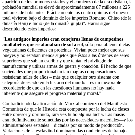
aparición de los primeros estados y el comienzo de la era cristiana, la
población mundial se elevó de aproximadamente 87 millones a 225
millones de habitantes. Prácticamente los cuatro quintos del nuevo
total vivieron bajo el dominio de los imperios Romano, Chino (de la
dinastía Han) e Indio (de la dinastía gupta)”. Harris sigue
describiendo estos imperios:
“
Los antiguos imperios eran conejeras llenas de campesinos
analfabetos que se afanaban de sol a sol
, sólo para obtener dietas
vegetarianas deficientes en proteínas. Vivían poco mejor que sus
bueyes y no estaban menos sujetos que éstos a las órdenes de seres
superiores que sabían escribir y que tenían el privilegio de
manufacturar y utilizar armas de guerra y coacción. El hecho de que
sociedades que proporcionaban tan magras compensaciones
resistieran miles de años – más que cualquier otro sistema con
categoría de estado en la historia del mundo – es un inexorable
recordatorio de que en las cuestiones humanas no hay nada
inherente que asegure el progreso material y moral.”
Contradiciendo la afirmación de Marx al comienzo del Manifiesto
Comunista de que la Historia está compuesta por la lucha de clases
entre opresor y oprimido, rara vez hubo alguna lucha. Las masas
eran definitivamente sometidas por las necesidades materiales—y los
administradores estatales—dictadas por su modo de producción.
Variaciones de la esclavitud dominaron las condiciones de trabajo