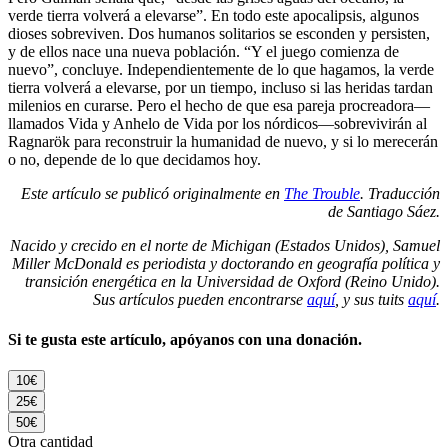
verde tierra volverá a elevarse”. En todo este apocalipsis, algunos
dioses sobreviven. Dos humanos solitarios se esconden y persisten,
y de ellos nace una nueva población. “Y el juego comienza de
nuevo”, concluye. Independientemente de lo que hagamos, la verde
tierra volverá a elevarse, por un tiempo, incluso si las heridas tardan
milenios en curarse. Pero el hecho de que esa pareja procreadora—
llamados Vida y Anhelo de Vida por los nórdicos—sobrevivirán al
Ragnarök para reconstruir la humanidad de nuevo, y si lo merecerán
o no, depende de lo que decidamos hoy.
Este artículo se publicó originalmente en
The Trouble
. Traducción
de Santiago Sáez.
Nacido y crecido en el norte de Michigan (Estados Unidos), Samuel
Miller McDonald es periodista y doctorando en geografía política y
transición energética en la Universidad de Oxford (Reino Unido).
Sus artículos pueden encontrarse
aquí
, y sus tuits
aquí
.
Si te gusta este artículo, apóyanos con una donación.
10€
25€
50€
Otra cantidad