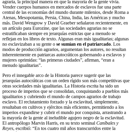
agraria, la principal manera en que la mayoría de la gente vivía.
Vender cuerpos humanos en mercados de esclavos fue una parte
central de las economías del mundo durante milenios, desde Roma a
Atenas, Mesopotamia, Persia, China, India, las Américas y mucho
más. David Wengrow y David Graeber señalaron recientemente, en
un artículo para Eurozine, que las sociedades agrarias no se
estratificaban siempre en jerarquías estrictas que a menudo se
reflejan en los libros de texto. Algunas eran más igualitarias; algunas
no esclavizaban a su gente o
se sumían en el patriarcado
. Los
modos de producción agrarios, argumentan los autores, no resultan
inherentemente en patriarcas autocráticos gobernando a esclavos y
mujeres oprimidas: “las primeras ciudades”, afirman, “eran a
menudo igualitarias”.
Pero el innegable arco de la Historia parece sugerir que las
jerarquías autocráticas con un orden rígido son más competitivas que
otras sociedades más igualitarias. La Historia escrita ha sido un
proceso de imperios que se consolidan, conquistando a pueblos más
igualitarios y cubriendo el mundo de campos agrarios de trabajo
esclavo. El reclutamiento forzado y la esclavitud, simplemente,
resultaban en cultivos y ejércitos más eficientes, permitiendo a los
imperios expandirse y cubrir el mundo por conquista, arrastrando a
la mayoría de la gente al ineludible agujero negro de la esclavitud.
El antropólogo Marvin Harris, en su texto seminal
Caníbales y
Reyes
, escribió: “En tos cuatro mil años transcurridos entre la