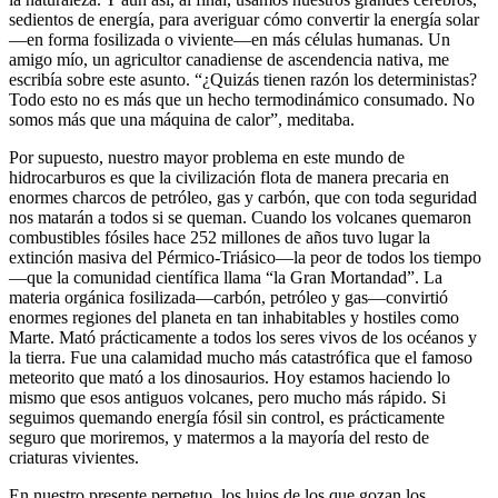
sedientos de energía, para averiguar cómo convertir la energía solar
—en forma fosilizada o viviente—en más células humanas. Un
amigo mío, un agricultor canadiense de ascendencia nativa, me
escribía sobre este asunto. “¿Quizás tienen razón los deterministas?
Todo esto no es más que un hecho termodinámico consumado. No
somos más que una máquina de calor”, meditaba.
Por supuesto, nuestro mayor problema en este mundo de
hidrocarburos es que la civilización flota de manera precaria en
enormes charcos de petróleo, gas y carbón, que con toda seguridad
nos matarán a todos si se queman. Cuando los volcanes quemaron
combustibles fósiles hace 252 millones de años tuvo lugar la
extinción masiva del Pérmico-Triásico—la peor de todos los tiempo
—que la comunidad científica llama “la Gran Mortandad”. La
materia orgánica fosilizada—carbón, petróleo y gas—convirtió
enormes regiones del planeta en tan inhabitables y hostiles como
Marte. Mató prácticamente a todos los seres vivos de los océanos y
la tierra. Fue una calamidad mucho más catastrófica que el famoso
meteorito que mató a los dinosaurios. Hoy estamos haciendo lo
mismo que esos antiguos volcanes, pero mucho más rápido. Si
seguimos quemando energía fósil sin control, es prácticamente
seguro que moriremos, y matermos a la mayoría del resto de
criaturas vivientes.
En nuestro presente perpetuo, los lujos de los que gozan los