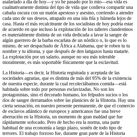
asalariado a día de hoy—y yo he pasado por lo mío—esa vida es
cualitativamente distinta del tipo de vida que conlleva compartir una
cabaña oscura con un matón apestoso y asesino, corriendo a atender
cada uno de sus deseos, atrapado en una isla fría y húmeda lejos de
casa. Hasta el más recalcitrante de los socialistas de hoy podría estar
de acuerdo en que incluso la explotación de los talleres clandestinos
es materialmente distinta de un vida dedicada a lavar la sangre de
algún guerrero de la barba escarlata de un nórdico o, lo que es lo
mismo, de ser despachado de África a Alabama, que te roben tu tu
nombre y tu idioma, y que después de den latigazos hasta matarte.
La explotación por un salario, aunque no sea más tolerable
moralmente, es más soportable físicamente que la esclavitud.
La Historia—es decir, la Historia registrada y aceptada de las
sociedades agrarias, que es distinta de más del 95% de la existencia
de nuestra especie, durante la cual recolectábamos comida—está
habitada sobre todo por personas esclavizadas. No son los
protagonistas, sino el decorado humano, los felpudos sucios o los
ríos de sangre derramados sobre las planicies de la Historia. Hay una
cierta sensación, en nuestro presente permanente, de que el comercio
de esclavos atlántico de europeos y americanos fue una breve
aberración en la Historia, un momento de gran maldad que fue
rápidamente sofocado. Pero de hecho era la norma, una parte
habitual de una economía a largo plazo, sostén de todo tipo de
terrores. El trabajo forzoso fue, durante gran parte de la Historia