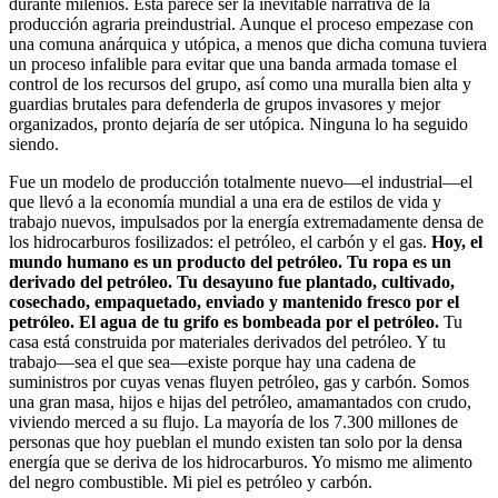
durante milenios. Esta parece ser la inevitable narrativa de la
producción agraria preindustrial. Aunque el proceso empezase con
una comuna anárquica y utópica, a menos que dicha comuna tuviera
un proceso infalible para evitar que una banda armada tomase el
control de los recursos del grupo, así como una muralla bien alta y
guardias brutales para defenderla de grupos invasores y mejor
organizados, pronto dejaría de ser utópica. Ninguna lo ha seguido
siendo.
Fue un modelo de producción totalmente nuevo—el industrial—el
que llevó a la economía mundial a una era de estilos de vida y
trabajo nuevos, impulsados por la energía extremadamente densa de
los hidrocarburos fosilizados: el petróleo, el carbón y el gas.
Hoy, el
mundo humano es un producto del petróleo. Tu ropa es un
derivado del petróleo. Tu desayuno fue plantado, cultivado,
cosechado, empaquetado, enviado y mantenido fresco por el
petróleo. El agua de tu grifo es bombeada por el petróleo.
Tu
casa está construida por materiales derivados del petróleo. Y tu
trabajo—sea el que sea—existe porque hay una cadena de
suministros por cuyas venas fluyen petróleo, gas y carbón. Somos
una gran masa, hijos e hijas del petróleo, amamantados con crudo,
viviendo merced a su flujo. La mayoría de los 7.300 millones de
personas que hoy pueblan el mundo existen tan solo por la densa
energía que se deriva de los hidrocarburos. Yo mismo me alimento
del negro combustible. Mi piel es petróleo y carbón.