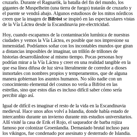
cruzarlo. Durante el Ragnarök, la batalla del fin del mundo, los
gigantes de Muspelheim (una tierra de fuego) tratarán de cruzarlo y
el puente se vendrá abajo. Algunos estudiosos de los mitos nórdicos
creen que la imagen de
Bifröst
se inspiró en las espectaculares vistas
de la Vía Láctea desde la Escandinavia pre-electricidad.
Hoy, cuando escapamos de la contaminación lumínica de nuestras
ciudades y vemos la Vía Láctea, es posible que nos impresione su
inmensidad. Podríamos soñar con los incontables mundos que giran
a distancias imposibles de imaginar, un trillón de trillones de
historias desarrollándose al mismo tiempo. Pocas personas hoy
podrían mirar a la Vía Láctea y creer en una realidad tangible en la
que esa línea difusa de luz sirva literalmente de corredor a dioses
inmortales con nombres propios y temperamentos, que de alguna
manera gobiernan los asuntos humanos. No sólo nadie con un
conocimiento elemental del cosmos no vería a Bifröst en las
estrellas, sino que estos días es incluso difícil saber cómo sería
percibir algo así.
Igual de difícil es imaginar el resto de la vida en la Escandinavia
medieval. Hace unos años volví a Islandia, donde había estado de
intercambio durante un invierno durante mis estudios universitarios.
Allí visité la casa de Erik el Rojo, el saqueador de barba rojiza
famoso por colonizar Groenlandia. Demasiado brutal incluso para
los vikingos, fue condenado por asesinato y desterrado de Islandia.