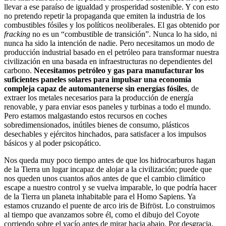
llevar a ese paraíso de igualdad y prosperidad sostenible. Y con esto
no pretendo repetir la propaganda que emiten la industria de los
combustibles fósiles y los políticos neoliberales. El gas obtenido por
fracking
no es un “combustible de transición”. Nunca lo ha sido, ni
nunca ha sido la intención de nadie. Pero necesitamos un modo de
producción industrial basado en el petróleo para transformar nuestra
civilización en una basada en infraestructuras no dependientes del
carbono.
Necesitamos petróleo y gas para manufacturar los
suficientes paneles solares para impulsar una economía
compleja capaz de automantenerse sin energías fósiles
, de
extraer los metales necesarios para la producción de energía
renovable, y para enviar esos paneles y turbinas a todo el mundo.
Pero estamos malgastando estos recursos en coches
sobredimensionados, inútiles bienes de consumo, plásticos
desechables y ejércitos hinchados, para satisfacer a los impulsos
básicos y al poder psicopático.
Nos queda muy poco tiempo antes de que los hidrocarburos hagan
de la Tierra un lugar incapaz de alojar a la civilización; puede que
nos queden unos cuantos años antes de que el cambio climático
escape a nuestro control y se vuelva imparable, lo que podría hacer
de la Tierra un planeta inhabitable para el Homo Sapiens. Ya
estamos cruzando el puente de arco iris de Bifröst. Lo construimos
al tiempo que avanzamos sobre él, como el dibujo del Coyote
corriendo sobre el vacío antes de mirar hacia abajo. Por desgracia,