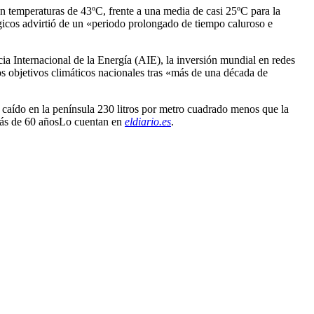
n temperaturas de 43ºC, frente a una media de casi 25ºC para la
icos advirtió de un «periodo prolongado de tiempo caluroso e
ia Internacional de la Energía (AIE), la inversión mundial en redes
os objetivos climáticos nacionales tras «más de una década de
 caído en la península 230 litros por metro cuadrado menos que la
 más de 60 añosLo cuentan en
eldiario.es
.