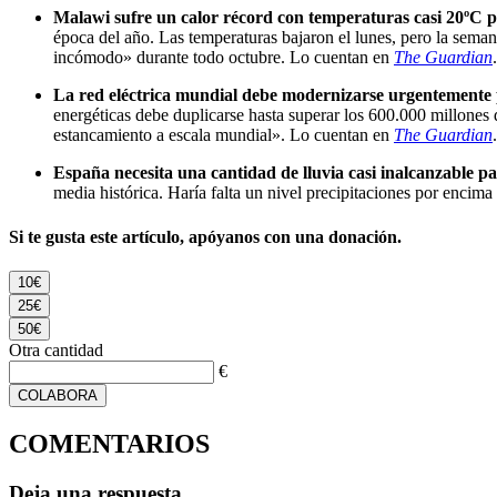
Malawi sufre un calor récord con temperaturas casi 20ºC 
época del año. Las temperaturas bajaron el lunes, pero la sem
incómodo» durante todo octubre. Lo cuentan en
The Guardian
.
La red eléctrica mundial debe modernizarse urgentemente pa
energéticas debe duplicarse hasta superar los 600.000 millones 
estancamiento a escala mundial». Lo cuentan en
The Guardian
.
España necesita una cantidad de lluvia casi inalcanzable pa
media histórica. Haría falta un nivel precipitaciones por enci
Si te gusta este artículo, apóyanos con una donación.
10€
25€
50€
Otra cantidad
€
COLABORA
COMENTARIOS
Deja una respuesta