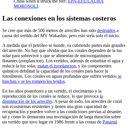
China when it struck the reef.
EPA-EFE/LAURA
MOROSOLI
Las conexiones en los sistemas costeros
Se cree que más de 500 metros de arrecifes han sido
destruidos
a
causa del vertido del MV Wakashio, pero esto sería solo el inicio.
A medida que el petróleo se hunde, va cubriendo partes más grandes
del arrecife. No hay que olvidar que los corales dependen de la luz
solar para sobrevivir y que se alimentan de microorganismos
flotantes (zooplancton). Los vertidos, además de enturbiar el agua y
reducir la luz solar,
matan el zooplancton
, y los componentes
químicos debilitan la capacidad de los corales para hacer la
fotosíntesis. Los corales en aguas profundas que sufren vertidos
se
hinchan y se les rompen los tejidos
.
En los años posteriores a un vertido, el crecimiento y la
reproducción de los corales se reduce, lo que provoca
la
disminución de los arrecifes
. A pesar de todo, los arrecifes de coral
son ecosistemas resistentes y tienen una gran capacidad de
recuperación y pueden volver a las condiciones previas al desastre,
tal y como lo demuestra una investigación de larga duración sobre
un vertido que tuvo lugar en 1986 frente a las costas de
Panamá
.