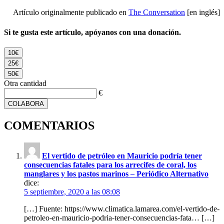
Artículo originalmente publicado en
The Conversation
[en inglés]
Si te gusta este artículo, apóyanos con una donación.
10€
25€
50€
Otra cantidad
€
COLABORA
COMENTARIOS
El vertido de petróleo en Mauricio podría tener
consecuencias fatales para los arrecifes de coral, los
manglares y los pastos marinos – Periódico Alternativo
dice:
5 septiembre, 2020 a las 08:08
[…] Fuente: https://www.climatica.lamarea.com/el-vertido-de-
petroleo-en-mauricio-podria-tener-consecuencias-fata… […]