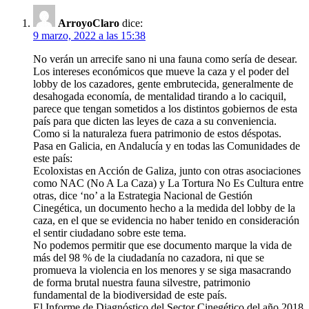
ArroyoClaro
dice:
9 marzo, 2022 a las 15:38
No verán un arrecife sano ni una fauna como sería de desear.
Los intereses económicos que mueve la caza y el poder del
lobby de los cazadores, gente embrutecida, generalmente de
desahogada economía, de mentalidad tirando a lo caciquil,
parece que tengan sometidos a los distintos gobiernos de esta
país para que dicten las leyes de caza a su conveniencia.
Como si la naturaleza fuera patrimonio de estos déspotas.
Pasa en Galicia, en Andalucía y en todas las Comunidades de
este país:
Ecoloxistas en Acción de Galiza, junto con otras asociaciones
como NAC (No A La Caza) y La Tortura No Es Cultura entre
otras, dice ‘no’ a la Estrategia Nacional de Gestión
Cinegética, un documento hecho a la medida del lobby de la
caza, en el que se evidencia no haber tenido en consideración
el sentir ciudadano sobre este tema.
No podemos permitir que ese documento marque la vida de
más del 98 % de la ciudadanía no cazadora, ni que se
promueva la violencia en los menores y se siga masacrando
de forma brutal nuestra fauna silvestre, patrimonio
fundamental de la biodiversidad de este país.
El Informe de Diagnóstico del Sector Cinegético del año 2018