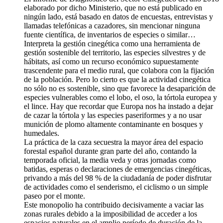
elaborado por dicho Ministerio, que no está publicado en
ningún lado, está basado en datos de encuestas, entrevistas y
llamadas telefónicas a cazadores, sin mencionar ninguna
fuente científica, de inventarios de especies o similar…
Interpreta la gestión cinegética como una herramienta de
gestión sostenible del territorio, las especies silvestres y de
hábitats, así como un recurso económico supuestamente
trascendente para el medio rural, que colabora con la fijación
de la población. Pero lo cierto es que la actividad cinegética
no sólo no es sostenible, sino que favorece la desaparición de
especies vulnerables como el lobo, el oso, la tórtola europea y
el lince. Hay que recordar que Europa nos ha instado a dejar
de cazar la tórtola y las especies paseriformes y a no usar
munición de plomo altamente contaminante en bosques y
humedales.
La práctica de la caza secuestra la mayor área del espacio
forestal español durante gran parte del año, contando la
temporada oficial, la media veda y otras jornadas como
batidas, esperas o declaraciones de emergencias cinegéticas,
privando a más del 98 % de la ciudadanía de poder disfrutar
de actividades como el senderismo, el ciclismo o un simple
paseo por el monte.
Este monopolio ha contribuido decisivamente a vaciar las
zonas rurales debido a la imposibilidad de acceder a los
espacios naturales en el amplio período de duración de la