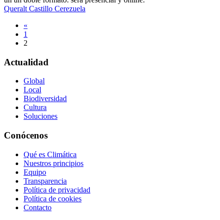
Queralt Castillo Cerezuela
Navegación
«
1
de
2
entradas
Actualidad
Global
Local
Biodiversidad
Cultura
Soluciones
Conócenos
Qué es Climática
Nuestros principios
Equipo
Transparencia
Política de privacidad
Política de cookies
Contacto