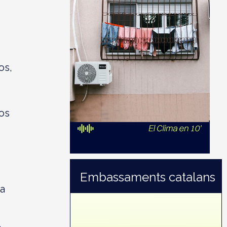
os,
os
Embassaments catalans
ra
2021:
86,0%
(598 hm³)