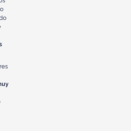
os
io
ido
e
s
res
muy
o