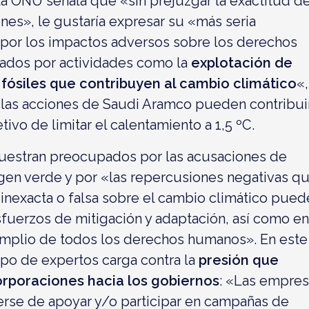
 la ONU señala que «sin prejuzgar la exactitud d
nes», le gustaría expresar su «más seria
por los impactos adversos sobre los derechos
dos por actividades como la
explotación de
fósiles que contribuyen al cambio climático
«,
 las acciones de Saudi Aramco pueden contribui
tivo de limitar el calentamiento a 1,5 ºC.
estran preocupados por las acusaciones de
gen verde y por «las repercusiones negativas q
 inexacta o falsa sobre el cambio climático pued
sfuerzos de mitigación y adaptación, así como en
amplio de todos los derechos humanos». En este
upo de expertos carga contra la
presión que
orporaciones hacia los gobiernos
: «Las empres
rse de apoyar y/o participar en campañas de