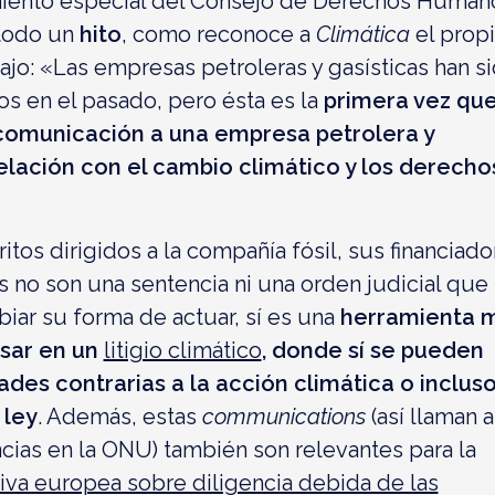
iento especial del Consejo de Derechos Human
todo un
hito
, como reconoce a
Climática
el prop
jo: «Las empresas petroleras y gasísticas han s
os en el pasado, pero ésta es la
primera vez qu
comunicación a una empresa petrolera y
relación con el cambio climático y los derecho
ritos dirigidos a la compañía fósil, sus financiado
s no son una sentencia ni una orden judicial que
iar su forma de actuar, sí es una
herramienta 
usar en un
litigio climático
, donde sí se pueden
ades contrarias a la acción climática o inclus
 ley
. Además, estas
communications
(así llaman a
cias en la ONU) también son relevantes para la
tiva europea sobre diligencia debida de las