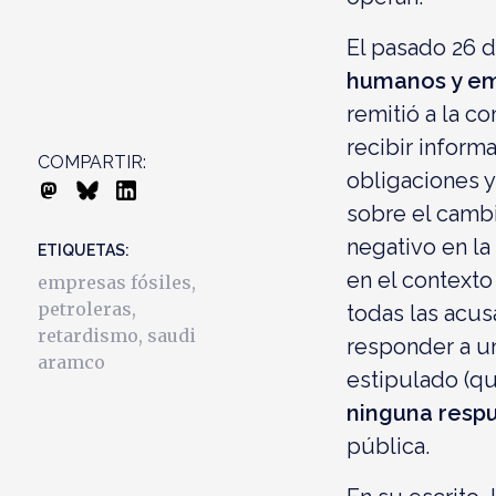
El pasado 26 d
humanos y em
remitió a la c
recibir inform
COMPARTIR:
obligaciones 
sobre el cambi
negativo en l
ETIQUETAS:
en el contexto
empresas fósiles
,
petroleras
,
todas las acus
retardismo
,
saudi
responder a un
aramco
estipulado (qu
ninguna resp
pública.