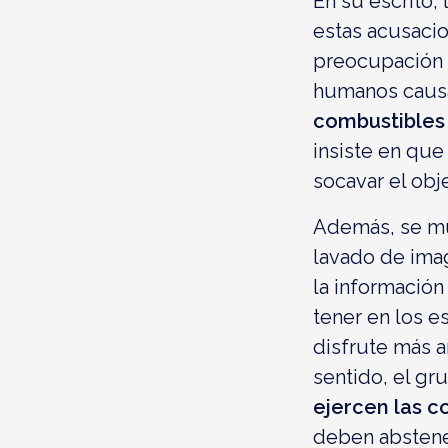
En su escrito,
estas acusacio
preocupación 
humanos causa
combustibles 
insiste en que
socavar el obje
Además, se mu
lavado de ima
la información
tener en los e
disfrute más 
sentido, el gr
ejercen las c
deben abstene