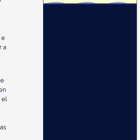
e
 e
r a
ue
en
 el
as