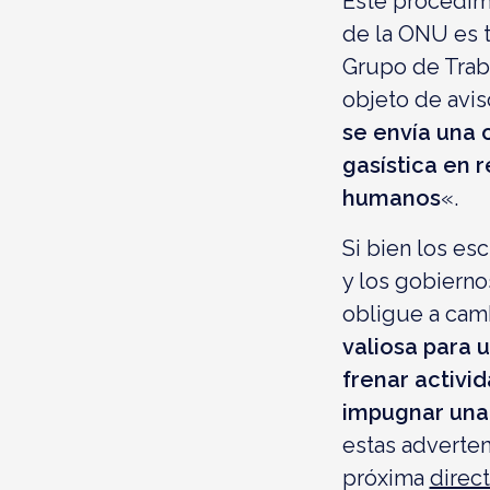
Este procedim
de la ONU
es 
Grupo de Traba
objeto de avis
se envía una 
gasística en 
humanos
«.
Si bien los esc
y los gobierno
obligue a camb
valiosa para 
frenar activid
impugnar una
estas adverten
próxima
direc