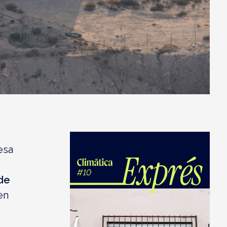
esa
de
en