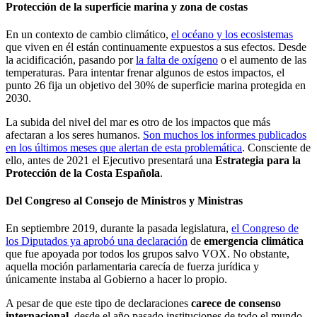
Protección de la superficie marina y zona de costas
En un contexto de cambio climático,
el océano y los ecosistemas
que viven en él están continuamente expuestos a sus efectos. Desde
la acidificación, pasando por
la falta de oxígeno
o el aumento de las
temperaturas. Para intentar frenar algunos de estos impactos, el
punto 26 fija un objetivo del 30% de superficie marina protegida en
2030.
La subida del nivel del mar es otro de los impactos que más
afectaran a los seres humanos.
Son muchos los informes publicados
en los últimos meses que alertan de esta problemática
. Consciente de
ello, antes de 2021 el Ejecutivo presentará una
Estrategia para la
Protección de la Costa Española
.
Del Congreso al Consejo de Ministros y Ministras
En septiembre 2019, durante la pasada legislatura,
el Congreso de
los Diputados ya aprobó una declaración
de
emergencia climática
que fue apoyada por todos los grupos salvo VOX. No obstante,
aquella moción parlamentaria carecía de fuerza jurídica y
únicamente instaba al Gobierno a hacer lo propio.
A pesar de que este tipo de declaraciones
carece de consenso
internacional
, desde el año pasado instituciones de todo el mundo