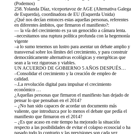
(Podemos)
258. Yolanda Díaz, viceportavoz de AGE (Alternativa Galega
de Esquerda), coordinadora de EU (Esquerda Unida)
¿Qué nos decían entonces estas aquellas personas, referentes
en diferentes ámbitos, que firmaron el manifiesto?:
— la vía del crecimiento es ya un genocidio a cámara lenta.
–necesitamos una ruptura política profunda con la hegemonía
vigente
–a lo sumo tenemos un lustro para asentar un debate amplio y
transversal sobre los límites del crecimiento, y para construir
democráticamente alternativas ecológicas y energéticas que
sean a la vez rigurosas y viables.
UN ACUERDO DE GOBIERNO 5 AÑOS DESPUÉS…
–Consolidar el crecimiento y la creación de empleo de
calidad.
–.La revolución digital para impulsar el crecimiento
económico …
¿Aquellas personas que firmaron el manifiesto han dejado de
pensar lo que pensaban en el 2014?
– ¿No han sido capaces de acordar un documento más
valiente, que introduzca por lo menos el debate que pedía el
manifiesto que firmaron en el 2014?
– ¿Es que acaso en este tiempo ha mejorado la situación
respecto a las posibilidades de evitar el colapso ecosocial o ha
pasado todo lo contrario y las previsiones son cada vez