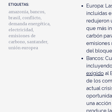
ETIQUETAS:
Europa:
La
amazonia
,
bancos
,
incluidas 
brasil
,
conflicto
,
redujeron u
demanda energética
,
que más inf
electricidad
,
carbón par
emisiones de
carbono
,
santander
,
emisiones 
unión europea
del bloque
Bancos:
Cu
incluyendo
exigido
al 
de los com
actual cri
oportunida
una acción 
produce la