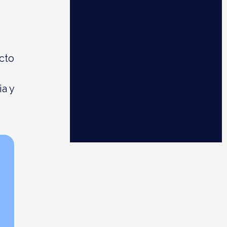
cto
a y