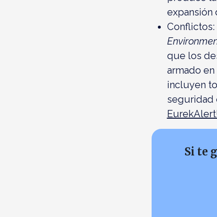
expansión
Conflictos:
Environmen
que los des
armado en 
incluyen t
seguridad c
EurekAlert
Si te 