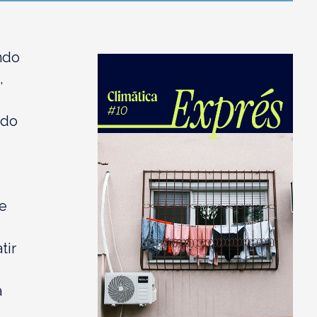
ndo
,
ido
e
tir
a