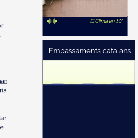
or
l
Embassaments catalans
s
2021:
86,0%
(598 hm³)
han
ria
tar
ue