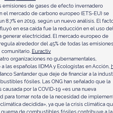
s emisiones de gases de efecto invernadero
en el mercado de carbono europeo (ETS-EU) se
n 8,7% en 2019, según un nuevo análisis. El fact
luyó en esa caída fue la reducción en el uso de
a generar electricidad. El mercado europeo de
regula alrededor del 45% de todas las emisione
 comunitario.
Euractiv
atro organizaciones no gubernamentales,
 a las españolas IIDMA y Ecologistas en Acción,
Banco Santander que deje de financiar a la indust
bustibles fósiles. Las ONG han señalado que la
sis causada por la COVID-19 «es una nueva
d para tomar nota de la necesidad de implemen
climática decidida», ya que la crisis climática q
 quema de combustibles fósiles contribuye a la