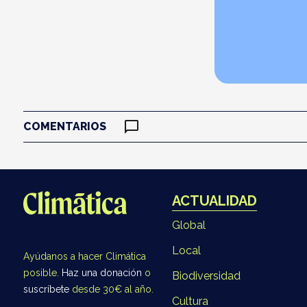
COMENTARIOS
ACTUALIDAD
Global
Local
Ayúdanos a hacer Climática
posible.
Haz una donación
o
Biodiversidad
suscríbete
desde 30€ al año.
Cultura