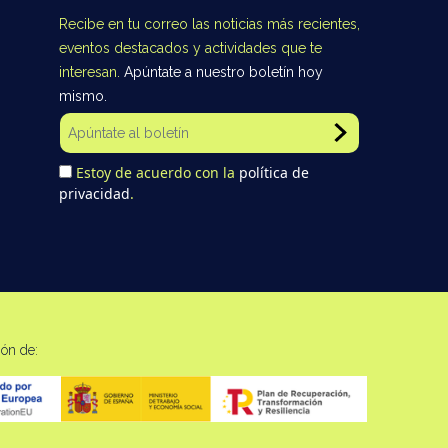
Recibe en tu correo las noticias más recientes,
eventos destacados y actividades que te
interesan.
Apúntate a nuestro boletín hoy
mismo.
Estoy de acuerdo con la
política de
privacidad
.
ión de: