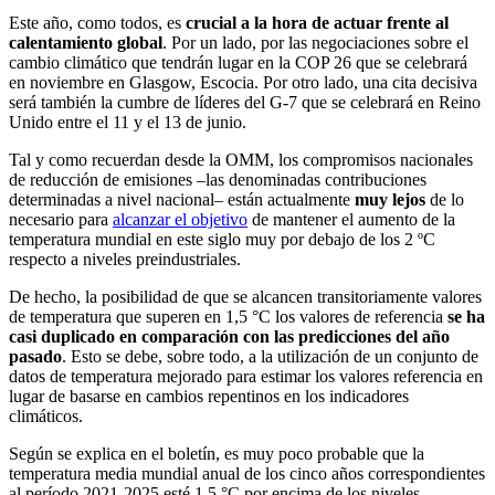
Este año, como todos, es
crucial a la hora de actuar frente al
calentamiento global
. Por un lado, por las negociaciones sobre el
cambio climático que tendrán lugar en la COP 26 que se celebrará
en noviembre en Glasgow, Escocia. Por otro lado, una cita decisiva
será también la cumbre de líderes del G-7 que se celebrará en Reino
Unido entre el 11 y el 13 de junio.
Tal y como recuerdan desde la OMM, los compromisos nacionales
de reducción de emisiones –las denominadas contribuciones
determinadas a nivel nacional– están actualmente
muy lejos
de lo
necesario para
alcanzar el objetivo
de mantener el aumento de la
temperatura mundial en este siglo muy por debajo de los 2 ºC
respecto a niveles preindustriales.
De hecho, la posibilidad de que se alcancen transitoriamente valores
de temperatura que superen en 1,5 °C los valores de referencia
se ha
casi duplicado en comparación con las predicciones del año
pasado
. Esto se debe, sobre todo, a la utilización de un conjunto de
datos de temperatura mejorado para estimar los valores referencia en
lugar de basarse en cambios repentinos en los indicadores
climáticos.
Según se explica en el boletín, es muy poco probable que la
temperatura media mundial anual de los cinco años correspondientes
al período 2021-2025 esté 1,5 °C por encima de los niveles