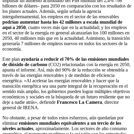
impulsar un aumento acumulado del PIB mundial del 2,4% –98
billones de dólares– para 2050 en comparación con los resultados de
los planes actuales. Además, según señala la agencia
intergubernamental, los empleos en el sector de las renovables
podrían aumentar hasta los 42 millones a escala mundial de
aquí a 2050
, cuatro veces más que en la actualidad; y los empleos
en el sector de la energía en general alcanzarían los 100 millones en
2050, 40 millones más que en la actualidad. Asimismo, la transición
generaría 7 millones de empleos nuevos en todos los sectores de la
economía.
Este plan
ayudaría a reducir el 70% de las emisiones mundiales
de dióxido de carbono
(CO2) relacionadas con la energía en 2050,
apunta el informe. Así, más del 90% de la reducción se obtendría a
través de las energías renovables y de medidas de eficiencia
energética. «Al acelerar las energías renovables y hacer que la
transición energética sea una parte integral de la recuperación en el
sentido más amplio, los gobiernos pueden lograr múltiples objetivos
económicos y sociales en la búsqueda de un futuro resiliente que no
deje a nadie atrás», defiende
Francesco La Camera
, director
general de IRENA.
No obstante, a pesar de todos estos esfuerzos, aún quedarían por
eliminar
emisiones mundiales equivalentes a un tercio de los
niveles actuales
, aproximadamente. Los sectores de alto consumo
energético, el transporte marítimo y la aviación son los principales