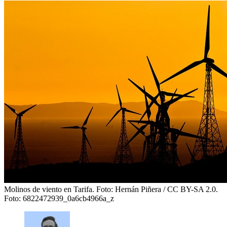
Molinos de viento en Tarifa. Foto: Hernán Piñera / CC BY-SA 2.0.
Foto: 6822472939_0a6cb4966a_z