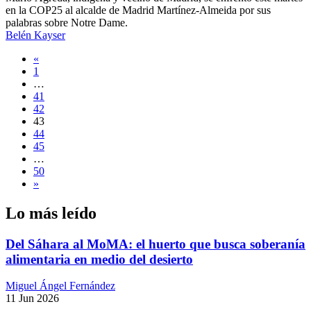
en la COP25 al alcalde de Madrid Martínez-Almeida por sus
palabras sobre Notre Dame.
Belén Kayser
Navegación
«
1
de
…
entradas
41
42
43
44
45
…
50
»
Lo más leído
Del Sáhara al MoMA: el huerto que busca soberanía
alimentaria en medio del desierto
Miguel Ángel Fernández
11 Jun 2026