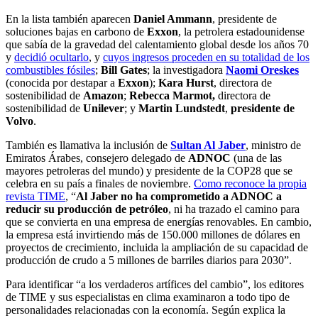
En la lista también aparecen
Daniel Ammann
, presidente de
soluciones bajas en carbono de
Exxon
, la petrolera estadounidense
que sabía de la gravedad del calentamiento global desde los años 70
y
decidió ocultarlo
, y
cuyos ingresos proceden en su totalidad de los
combustibles fósiles
;
Bill Gates
; la investigadora
Naomi Oreskes
(conocida por destapar a
Exxon
);
Kara Hurst
, directora de
sostenibilidad de
Amazon
;
Rebecca Marmot,
directora de
sostenibilidad de
Unilever
; y
Martin Lundstedt
,
presidente de
Volvo
.
También es llamativa la inclusión de
Sultan Al Jaber
, ministro de
Emiratos Árabes, consejero delegado de
ADNOC
(una de las
mayores petroleras del mundo) y presidente de la COP28 que se
celebra en su país a finales de noviembre.
Como reconoce la propia
revista TIME
, “
Al Jaber no ha comprometido a ADNOC a
reducir su producción de petróleo
, ni ha trazado el camino para
que se convierta en una empresa de energías renovables. En cambio,
la empresa está invirtiendo más de 150.000 millones de dólares en
proyectos de crecimiento, incluida la ampliación de su capacidad de
producción de crudo a 5 millones de barriles diarios para 2030”.
Para identificar “a los verdaderos artífices del cambio”, los editores
de TIME y sus especialistas en clima examinaron a todo tipo de
personalidades relacionadas con la economía. Según explica la