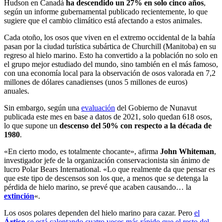
Hudson en Canadá
ha descendido un 27% en solo cinco años
,
según un informe gubernamental publicado recientemente, lo que
sugiere que el cambio climático está afectando a estos animales.
Cada otoño, los osos que viven en el extremo occidental de la bahía
pasan por la ciudad turística subártica de Churchill (Manitoba) en su
regreso al hielo marino. Esto ha convertido a la población no solo en
el grupo mejor estudiado del mundo, sino también en el más famoso,
con una economía local para la observación de osos valorada en 7,2
millones de dólares canadienses (unos 5 millones de euros)
anuales.
Sin embargo, según una
evaluación
del Gobierno de Nunavut
publicada este mes en base a datos de 2021, solo quedan 618 osos,
lo que supone un
descenso del 50% con respecto a la década de
1980
.
«En cierto modo, es totalmente chocante», afirma
John Whiteman
,
investigador jefe de la organización conservacionista sin ánimo de
lucro Polar Bears International. «Lo que realmente da que pensar es
que este tipo de descensos son los que, a menos que se detenga la
pérdida de hielo marino, se prevé que acaben causando… la
extinción
«.
Los osos polares dependen del hielo marino para cazar. Pero
el
Ártico
se está calentando cuatro veces más rápido que el resto del