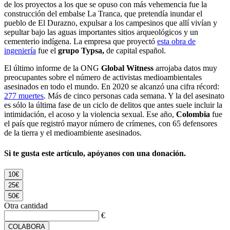
de los proyectos a los que se opuso con más vehemencia fue la
construcción del embalse La Tranca, que pretendía inundar el
pueblo de El Durazno, expulsar a los campesinos que allí vivían y
sepultar bajo las aguas importantes sitios arqueológicos y un
cementerio indígena. La empresa que proyectó
esta obra de
ingeniería
fue el
grupo Typsa,
de capital español.
El último informe de la ONG
Global Witness
arrojaba datos muy
preocupantes sobre el número de activistas medioambientales
asesinados en todo el mundo. En 2020 se alcanzó una cifra récord:
277 muertes
. Más de cinco personas cada semana. Y la del asesinato
es sólo la última fase de un ciclo de delitos que antes suele incluir la
intimidación, el acoso y la violencia sexual. Ese año,
Colombia
fue
el país que registró mayor número de crímenes, con 65 defensores
de la tierra y el medioambiente asesinados.
Si te gusta este artículo, apóyanos con una donación.
10€
25€
50€
Otra cantidad
€
COLABORA