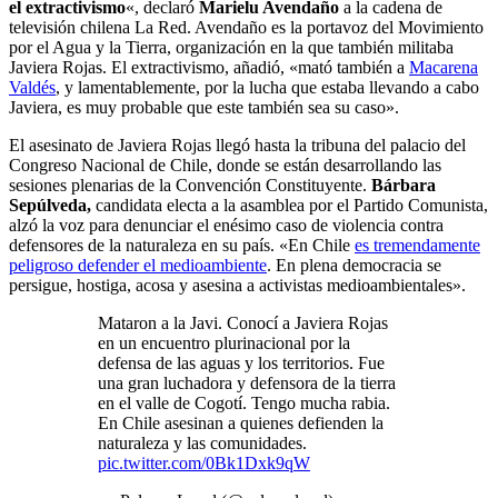
el extractivismo
«, declaró
Marielu Avendaño
a la cadena de
televisión chilena La Red. Avendaño es la portavoz del Movimiento
por el Agua y la Tierra, organización en la que también militaba
Javiera Rojas. El extractivismo, añadió, «mató también a
Macarena
Valdés
, y lamentablemente, por la lucha que estaba llevando a cabo
Javiera, es muy probable que este también sea su caso».
El asesinato de Javiera Rojas llegó hasta la tribuna del palacio del
Congreso Nacional de Chile, donde se están desarrollando las
sesiones plenarias de la Convención Constituyente.
Bárbara
Sepúlveda,
candidata electa a la asamblea por el Partido Comunista,
alzó la voz para denunciar el enésimo caso de violencia contra
defensores de la naturaleza en su país. «En Chile
es tremendamente
peligroso defender el medioambiente
. En plena democracia se
persigue, hostiga, acosa y asesina a activistas medioambientales».
Mataron a la Javi. Conocí a Javiera Rojas
en un encuentro plurinacional por la
defensa de las aguas y los territorios. Fue
una gran luchadora y defensora de la tierra
en el valle de Cogotí. Tengo mucha rabia.
En Chile asesinan a quienes defienden la
naturaleza y las comunidades.
pic.twitter.com/0Bk1Dxk9qW