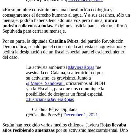
«En su nombre construiremos una constitución ecológica y
consagraremos el derecho humano al agua. Y a sus asesinos, sólo un
mensaje: podrán haber silenciado una voz pero nunca,
nunca
podrán callarnos a todas.
Exigimos justicia para Javiera», afirmó
Sepúlveda para cerrar su mensaje.
Por su parte, la diputada
Catalina Pérez,
del partido Revolución
Democrática, señaló que el crimen de la activista es «gravísimo» y
pedirá la designación de un fiscal especial para el esclarecimiento
del caso.
La activista ambiental
#JavieraRojas
fue
asesinada en Calama, sea femicidio o por
su activismo, es gravísimo. Junto a
@Marce_Sandoval_
oficiaremos al INDH
y a la Fiscalía, para que nos comunique la
posibilidad de designar un fiscal especial.
#JusticiaparaJavieraRojas
— Catalina Pérez Diputada
(@CatalinaPerezS)
December 1, 2021
Según han recogido varios medios chilenos, Javiera Rojas
llevaba
años recibiendo amenazas
por su activismo medioambiental. Uno