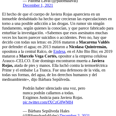
— Paloma Laval (@palomalaval)
December 1, 2021
El hecho de que el cuerpo de Javiera Rojas apareciera en un
inmueble deshabitado ha hecho que crecieran las especulaciones en
torno a una posible adicción a las drogas. Un rumor sin ningún
fundamento, según quienes la conocían, y que parece fabricado para
enturbiar la investigación. «Sabemos que esos asesinatos muchas
veces los hacen parecer suicidios o accidentes. Pero no, hay que
decirlo con todas sus letras: en 2016 mataron a
Macarena Valdés
por defender el agua; en 2013 mataron a
Nicolasa Quintremán,
opositora a la central Ralco, de
Endesa
, en el Alto Bio Bio; en 2019
mataron a
Marcelo Vega Cortés,
opositor a la empresa celulosa
Arauco–CELCO. Este domingo encontraron muerta a
Javiera
Rojas,
atada de pies y manos. Ella luchó contra la termoeléctrica
Prime y el embalse La Tranca. Fue una defensora de la vida, en
todas sus formas, del agua, de los derechos humanos y del
medioambiente», dijo Bárbara Sepúlveda.
Podrán haber silenciado una voz, pero
nunca podrán callarnos a todas.
Exigimos Justicia para Javiera Rojas.
pic.twitter.com/fXCzG8WMf4
— Bárbara Sepúlveda Hales
(@BSepulvedaHales)
December 2, 2021