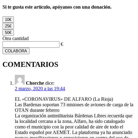
Si te gusta este artículo, apóyanos con una donación.
10€
25€
50€
Otra cantidad
€
COLABORA
COMENTARIOS
Chorche
dice:
2 marzo, 2020 a las 19:44
EL «CORONAVIRUS» DE ALFARO (La Rioja)
Las Bardenas soportan 73 misiones de aviones de carga de la
OTAN durante febrero
La organización antimilitarista Bárdenas Libres recuerda que
la localidad cercana a la zona, Alfaro, ha sido catalogado
como el municipio con la peor calidad de aire de todo el
Estado español por AEMET. La plataforma ya ha anunciado
nuevas movilizaciones y exposiciones en contra del uso de