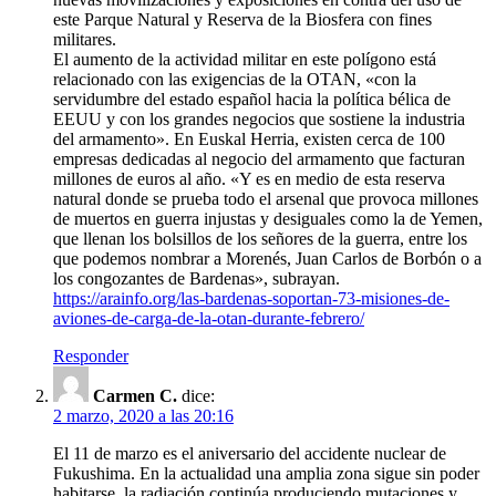
este Parque Natural y Reserva de la Biosfera con fines
militares.
El aumento de la actividad militar en este polígono está
relacionado con las exigencias de la OTAN, «con la
servidumbre del estado español hacia la política bélica de
EEUU y con los grandes negocios que sostiene la industria
del armamento». En Euskal Herria, existen cerca de 100
empresas dedicadas al negocio del armamento que facturan
millones de euros al año. «Y es en medio de esta reserva
natural donde se prueba todo el arsenal que provoca millones
de muertos en guerra injustas y desiguales como la de Yemen,
que llenan los bolsillos de los señores de la guerra, entre los
que podemos nombrar a Morenés, Juan Carlos de Borbón o a
los congozantes de Bardenas», subrayan.
https://arainfo.org/las-bardenas-soportan-73-misiones-de-
aviones-de-carga-de-la-otan-durante-febrero/
Responder
Carmen C.
dice:
2 marzo, 2020 a las 20:16
El 11 de marzo es el aniversario del accidente nuclear de
Fukushima. En la actualidad una amplia zona sigue sin poder
habitarse, la radiación continúa produciendo mutaciones y