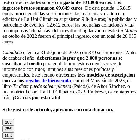
resto de actividades supuso un
gasto de 103.066 euros
. Los
ingresos brutos sumaron 69.649 euros
. De esta partida, 15.815
euros proceden de las suscripciones; las matrículas a la tercera
edición de La Uni Climática supusieron 9.848 euros; la publicidad y
patrocinio de eventos, 12.612 euros; las pequeñas donaciones y las
recompensas ‘climáticas’ del crowdfunding lanzado desde
La Marea
en otoño de 2022 fueron el principal ingreso, con un total de 28.035
euros.
Climática
cuenta a 31 de julio de 2023 con 379 suscripciones. Antes
de acabar el año,
deberíamos lograr que 2.000 personas se
suscriban al medio
para equilibrar nuestras cuentas y seguir
informando con rigor, inmunes a las presiones políticas y
empresariales. Este verano ofrecemos
tres modelos de suscripción
con varios
regalos de bienvenida
, como el Magazín de 2023, el
libro
Tu dieta puede salvar planeta
(Paidós), de Aitor Sánchez, o
una matrícula para La Uni Climática 2023. En breve, os contaremos
más.
¡Gracias por estar ahí!
Si te gusta este artículo, apóyanos con una donación.
10€
25€
50€