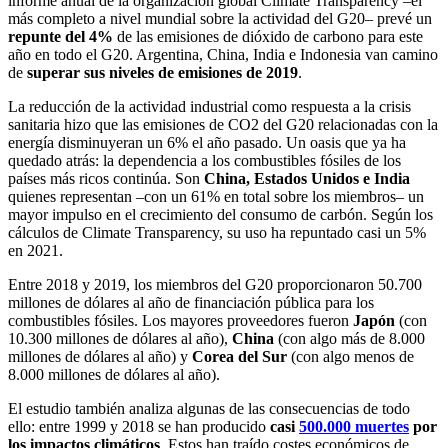
informe anual de la organización global Climate Transparency –el
más completo a nivel mundial sobre la actividad del G20– prevé un
repunte del 4%
de las emisiones de dióxido de carbono para este
año en todo el G20. Argentina, China, India e Indonesia van camino
de
superar sus niveles de emisiones de 2019
.
La reducción de la actividad industrial como respuesta a la crisis
sanitaria hizo que las emisiones de CO2 del G20 relacionadas con la
energía disminuyeran un 6% el año pasado. Un oasis que ya ha
quedado atrás: la dependencia a los combustibles fósiles de los
países más ricos continúa. Son
China, Estados Unidos e India
quienes representan –con un 61% en total sobre los miembros– un
mayor impulso en el crecimiento del consumo de carbón. Según los
cálculos de Climate Transparency, su uso ha repuntado casi un 5%
en 2021.
Entre 2018 y 2019, los miembros del G20 proporcionaron 50.700
millones de dólares al año de financiación pública para los
combustibles fósiles. Los mayores proveedores fueron
Japón
(con
10.300 millones de dólares al año),
China
(con algo más de 8.000
millones de dólares al año) y
Corea del Sur
(con algo menos de
8.000 millones de dólares al año).
El estudio también analiza algunas de las consecuencias de todo
ello: entre 1999 y 2018 se han producido
casi
500.000 muertes
por
los impactos climáticos
. Estos han traído costes económicos de