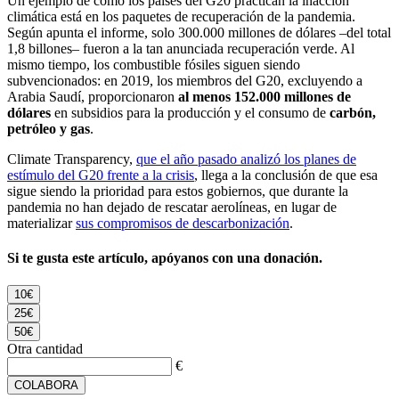
Un ejemplo de cómo los países del G20 practican la inacción
climática está en los paquetes de recuperación de la pandemia.
Según apunta el informe, solo 300.000 millones de dólares –del total
1,8 billones– fueron a la tan anunciada recuperación verde. Al
mismo tiempo, los combustible fósiles siguen siendo
subvencionados: en 2019, los miembros del G20, excluyendo a
Arabia Saudí, proporcionaron
al menos 152.000 millones de
dólares
en subsidios para la producción y el consumo de
carbón,
petróleo y gas
.
Climate Transparency,
que el año pasado analizó los planes de
estímulo del G20 frente a la crisis
, llega a la conclusión de que esa
sigue siendo la prioridad para estos gobiernos, que durante la
pandemia no han dejado de rescatar aerolíneas, en lugar de
materializar
sus compromisos de descarbonización
.
Si te gusta este artículo, apóyanos con una donación.
10€
25€
50€
Otra cantidad
€
COLABORA