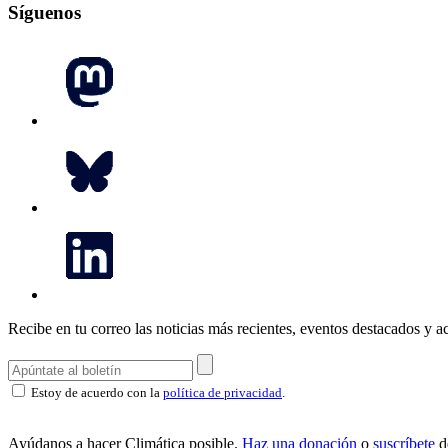
Síguenos
Recibe en tu correo las noticias más recientes, eventos destacados y ac
Estoy de acuerdo con la
política de privacidad
.
Ayúdanos a hacer Climática posible.
Haz una donación
o
suscríbete
d