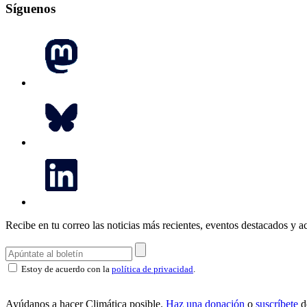
Síguenos
Recibe en tu correo las noticias más recientes, eventos destacados y ac
Estoy de acuerdo con la
política de privacidad
.
Ayúdanos a hacer Climática posible.
Haz una donación
o
suscríbete
d