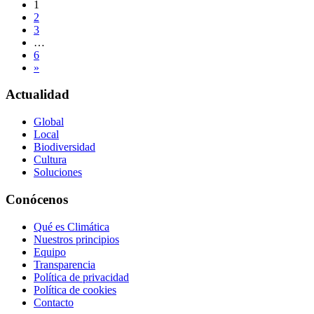
Navegación
1
2
de
3
entradas
…
6
»
Actualidad
Global
Local
Biodiversidad
Cultura
Soluciones
Conócenos
Qué es Climática
Nuestros principios
Equipo
Transparencia
Política de privacidad
Política de cookies
Contacto