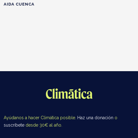
AIDA CUENCA
Ayúdanos a hacer Climática posible.
Haz una donación
o
suscríbete
desde 30€ al año.