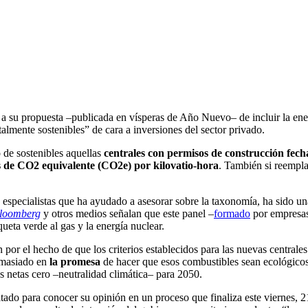
a su propuesta –publicada en vísperas de Año Nuevo– de incluir la en
talmente sostenibles” de cara a inversiones del sector privado.
o de sostenibles aquellas
centrales con permisos de construcción fech
s de CO2 equivalente (CO2e) por kilovatio-hora
. También si reempla
especialistas que ha ayudado a asesorar sobre la taxonomía, ha sido un
loomberg
y otros medios señalan que este panel –
formado
por empresas
eta verde al gas y la energía nuclear.
por el hecho de que los criterios establecidos para las nuevas centrale
demasiado en
la promesa
de hacer que esos combustibles sean ecológicos 
s netas cero –neutralidad climática– para 2050.
ado para conocer su opinión en un proceso que finaliza este viernes, 2