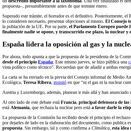
un
descrédito importante a la taxonomía
. Una vez finalizado el ti
propuesta–, presumiblemente antes de que termine enero.
Superado este trámite, el borrador es el definitivo. Posteriormente, 
lo consideren necesario, presentar objeciones al mismo.
El Consejo t
la población de la UE. Por su parte,
el Parlamento Europeo puede h
finalmente nadie se opone, y transcurrido ese plazo, la nuclear y el
España lidera la oposición al gas y la nucle
Por ahora, todo apunta a que la propuesta de la presidenta de la Comis
desde el principio
España
. Este mismo jueves, se hizo pública una
c
vista político como técnico”. Recuerdan que de añadir a ambas energí
La carta se ha enviado en la previa del Consejo informal de Medio Amb
Ecológica,
Teresa Ribera
,
insistió
en que “ni el gas ni la nuclear cump
Austria y Luxemburgo, además, planean ir más allá y han anunciado 
Al otro lado de este debate está
Francia
,
principal defensora de las
está
Alemania
, que rechaza la nuclear pero está
a favor darle la etiq
La propuesta de la Comisión ha recibido desde el principio el rechaz
por dejarles de lado en la elaboración del documento, como publica e
propuesta
. Sin embargo, tal y como confirma a
Climática
,
esta idea