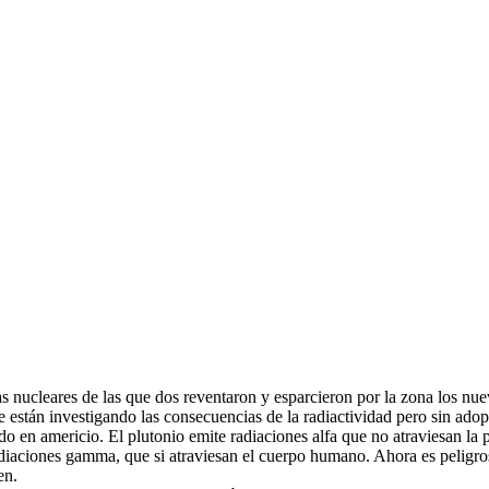
nucleares de las que dos reventaron y esparcieron por la zona los nuev
 están investigando las consecuencias de la radiactividad pero sin adop
do en americio. El plutonio emite radiaciones alfa que no atraviesan la pi
adiaciones gamma, que si atraviesan el cuerpo humano. Ahora es peligros
en.