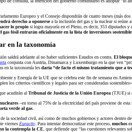
empo de consulta, la intención del gobierno comunitario es adoptar “lo 
el Parlamento Europeo y el Consejo dispondrán de cuatro meses (más dos 
endrá derecho a oponerse
a la inclusión del gas y la nuclear si reún
acer lo propio
si logra mayoría en el Pleno, es decir, 353 diputados 
 gas fósil entrarán oficialmente en la lista de inversiones sostenibl
ar
en la taxonomía
ión saldrá adelante al no haber suficientes Estados en contra.
El bloque
arta
conjunta con Austria, Dinamarca y Luxemburgo en la que ven “pr
as en la taxonomía les
daría “de facto el mismo tratamiento que a te
iente y Energía de la UE que se celebra este fin de semana en Amiens, 
len los criterios científicos y legales para ser consideradas sostenibles»
que acudirán al
Tribunal de Justicia de la Unión Europea
(TJUE) si 
 nucleares
–en torno al 75% de la electricidad del país proviene de est
ueta verde al gas
.
o de la sociedad civil, así como de muchos gobiernos y actores dentro 
ste viernes
Euractiv
. Para intentar democratizar este proceso,
muchos co
 no la contempla la CE
, que defiende que “las cuestiones relevantes so