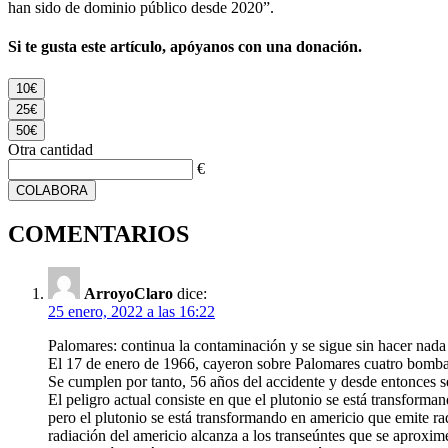
han sido de dominio público desde 2020”.
Si te gusta este artículo, apóyanos con una donación.
10€
25€
50€
Otra cantidad
€
COLABORA
COMENTARIOS
ArroyoClaro
dice:
25 enero, 2022 a las 16:22
Palomares: continua la contaminación y se sigue sin hacer nada
El 17 de enero de 1966, cayeron sobre Palomares cuatro bombas 
Se cumplen por tanto, 56 años del accidente y desde entonces se
El peligro actual consiste en que el plutonio se está transforman
pero el plutonio se está transformando en americio que emite r
radiación del americio alcanza a los transeúntes que se aproxim