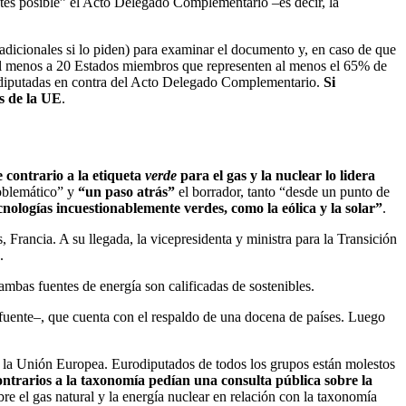
antes posible” el Acto Delegado Complementario –es decir, la
adicionales si lo piden) para examinar el documento y, en caso de que
e al menos a 20 Estados miembros que representen al menos el 65% de
y diputadas en contra del Acto Delegado Complementario.
Si
es de la UE
.
 contrario a la etiqueta
verde
para el gas y la nuclear lo lidera
oblemático” y
“un paso atrás”
el borrador, tanto “desde un punto de
cnologías incuestionablemente verdes, como la eólica y la solar”
.
Francia. A su llegada, la vicepresidenta y ministra para la Transición
.
ambas fuentes de energía son calificadas de sostenibles.
a fuente–, que cuenta con el respaldo de una docena de países. Luego
de la Unión Europea. Eurodiputados de todos los grupos están molestos
ntrarios a la taxonomía pedían una consulta pública sobre la
bre el gas natural y la energía nuclear en relación con la taxonomía