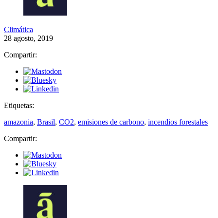
Climática
28 agosto, 2019
Compartir:
Etiquetas:
amazonia
,
Brasil
,
CO2
,
emisiones de carbono
,
incendios forestales
Compartir: