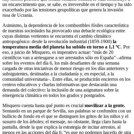
un encarecimiento que, se sabe, es irreversible en el tiempo y ha sido
exacerbado por las tensiones geopolíticas que genera la invasión
rusa de Ucrania.
Asimismo, la dependencia de los combustibles fósiles característica
de nuestras sociedades ha provocado una debacle ecológica entre
cuyas distintas vertientes se encuentra el cambio climático
antropogénico: desde la revolución industrial (1859-1900)
la
temperatura media del planeta ha subido en torno a 1,1 ºC
. Por
eso, a juicio de Misquero, es imperativo actuar: “más de 20
científicos van a arriesgarse a ser arrestados sólo en España” –afirma
sobre los eventos del día 6, los más desafiantes de una semana
cargada de otras iniciativas de menor riesgo en los días anteriores y
subsiguientes, destinadas a la ciudadanía y, en especial, a la
comunidad universitaria–. Entre ellas, se producirán encierros en los
centros educativos y charlas informativas que destacarán una
demanda del colectivo: la inclusión de una asignatura sobre la
emergencia climática en todos los grados y postgrados.
Misquero cuenta hasta qué punto es crucial
movilizar a la gente.
Sentando en un parque de Sevilla, sus palabras se confunden con un
bullicio de fondo en el que se distinguen los gritos de los niños y el
susurro de los árboles; el mensaje, no obstante, llega claro hasta la
pantalla, desde la que explica la estrategia de incitar arrestos, al
menos en las acciones del día 6: “es que no podemos hacerlo de otra