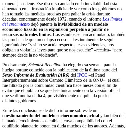
manera”, sostiene. Ese discurso anclado en la inevitabilidad está
cimentado en la frustración implícita de ver cómo los gobiernos no
han tomado las medidas precisas para paliar la crisis durante
décadas, concretamente desde 1972, cuando el informe
Los límites
del
crecimiento
dejó patente la
inviabilidad de un modelo
económico basado en la expansión perpetua a partir de
recursos naturales finitos
. Los estudios se han acumulado, también
las pruebas de que un colapso ecosocial es inminente de seguir
ignorándolos: “y si no se actúa respecto a esas evidencias, nos
obligan a violar las leyes para que se nos escuche” –recalca– “pero
siempre desde la no violencia”.
Precisamente,
Scientist Rebellion
ha elegido esa semana para la
huelga porque coincide con la publicación de la última parte del
Sexto Informe de Evaluación (AR6)
del
IPCC
–el Panel
Intergubernamental sobre Cambio Climático de la ONU–, el cual
fue filtrado por la comunidad científica hace meses con el fin de
evitar que el público se quedase únicamente con la versión oficial
que se difundirá el día 4, previsiblemente maquillada por los
distintos gobiernos.
Entre las conclusiones de dicho informe sobresale un
cuestionamiento del modelo socioeconómico actual
y también del
llamado “crecimiento sostenible”, cuya compatibilidad con el
equilibrio planetario ponen en duda muchos de los autores. Además,