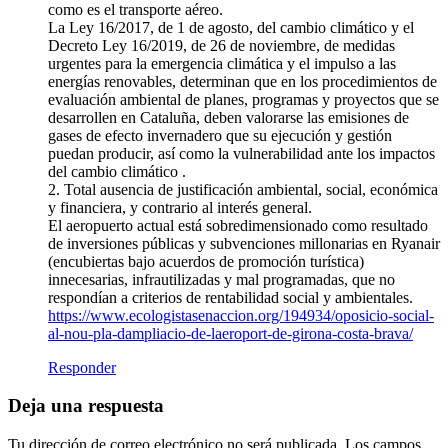
como es el transporte aéreo.
La Ley 16/2017, de 1 de agosto, del cambio climático y el
Decreto Ley 16/2019, de 26 de noviembre, de medidas
urgentes para la emergencia climática y el impulso a las
energías renovables, determinan que en los procedimientos de
evaluación ambiental de planes, programas y proyectos que se
desarrollen en Cataluña, deben valorarse las emisiones de
gases de efecto invernadero que su ejecución y gestión
puedan producir, así como la vulnerabilidad ante los impactos
del cambio climático .
2. Total ausencia de justificación ambiental, social, económica
y financiera, y contrario al interés general.
El aeropuerto actual está sobredimensionado como resultado
de inversiones públicas y subvenciones millonarias en Ryanair
(encubiertas bajo acuerdos de promoción turística)
innecesarias, infrautilizadas y mal programadas, que no
respondían a criterios de rentabilidad social y ambientales.
https://www.ecologistasenaccion.org/194934/oposicio-social-
al-nou-pla-dampliacio-de-laeroport-de-girona-costa-brava/
Responder
Deja una respuesta
Tu dirección de correo electrónico no será publicada.
Los campos