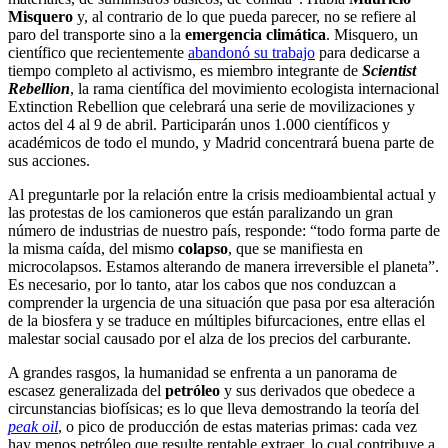
Misquero
y, al contrario de lo que pueda parecer, no se refiere al
paro del transporte sino a la
emergencia climática
. Misquero, un
científico que recientemente
abandonó su trabajo
para dedicarse a
tiempo completo al activismo, es miembro integrante de
Scientist
Rebellion
, la rama científica del movimiento ecologista internacional
Extinction Rebellion que celebrará una serie de movilizaciones y
actos del 4 al 9 de abril. Participarán unos 1.000 científicos y
académicos de todo el mundo, y Madrid concentrará buena parte de
sus acciones.
Al preguntarle por la relación entre la crisis medioambiental actual y
las protestas de los camioneros que están paralizando un gran
número de industrias de nuestro país, responde: “todo forma parte de
la misma caída, del mismo
colapso
, que se manifiesta en
microcolapsos. Estamos alterando de manera irreversible el planeta”.
Es necesario, por lo tanto, atar los cabos que nos conduzcan a
comprender la urgencia de una situación que pasa por esa alteración
de la biosfera y se traduce en múltiples bifurcaciones, entre ellas el
malestar social causado por el alza de los precios del carburante.
A grandes rasgos, la humanidad se enfrenta a un panorama de
escasez generalizada del
petróleo
y sus derivados que obedece a
circunstancias biofísicas; es lo que lleva demostrando la teoría del
peak oil
, o pico de producción de estas materias primas: cada vez
hay menos petróleo que resulte rentable extraer, lo cual contribuye a