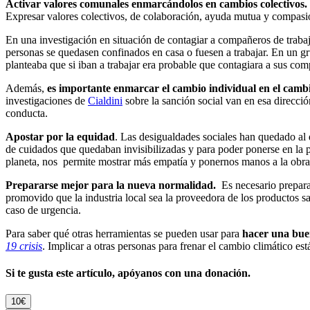
Activar valores comunales enmarcándolos en cambios colectivos.
Expresar valores colectivos, de colaboración, ayuda mutua y compasi
En una investigación en situación de contagiar a compañeros de traba
personas se quedasen confinados en casa o fuesen a trabajar. En un gru
planteaba que si iban a trabajar era probable que contagiara a sus com
Además,
es importante enmarcar el cambio individual en el cambi
investigaciones de
Cialdini
sobre la sanción social van en esa direcció
conducta.
Apostar por la equidad
. Las desigualdades sociales han quedado al d
de cuidados que quedaban invisibilizadas y para poder ponerse en la p
planeta, nos permite mostrar más empatía y ponernos manos a la obra a
Prepararse mejor para la nueva normalidad.
Es necesario preparar
promovido que la industria local sea la proveedora de los productos sa
caso de urgencia.
Para saber qué otras herramientas se pueden usar para
hacer una buen
19 crisis
. Implicar a otras personas para frenar el cambio climático es
Si te gusta este artículo, apóyanos con una donación.
10€