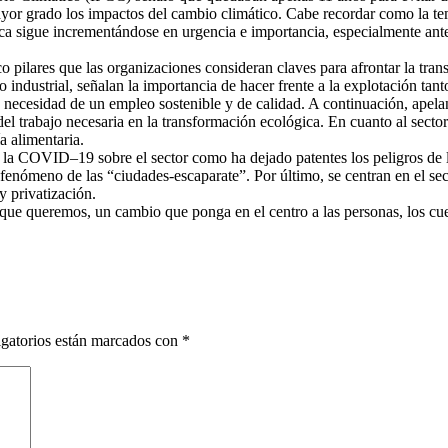
yor grado los impactos del cambio climático. Cabe recordar como la tem
tica sigue incrementándose en urgencia e importancia, especialmente ante
o pilares que las organizaciones consideran claves para afrontar la tra
 industrial, señalan la importancia de hacer frente a la explotación tan
 la necesidad de un empleo sostenible y de calidad. A continuación, apela
el trabajo necesaria en la transformación ecológica. En cuanto al sect
a alimentaria.
 la COVID–19 sobre el sector como ha dejado patentes los peligros de l
fenómeno de las “ciudades-escaparate”. Por último, se centran en el sect
y privatización.
e queremos, un cambio que ponga en el centro a las personas, los cuerpos
gatorios están marcados con
*