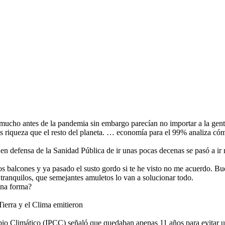
 mucho antes de la pandemia sin embargo parecían no importar a la gent
 riqueza que el resto del planeta. … economía para el 99% analiza có
en defensa de la Sanidad Pública de ir unas pocas decenas se pasó a ir
los balcones y ya pasado el susto gordo si te he visto no me acuerdo. B
 tranquilos, que semejantes amuletos lo van a solucionar todo.
una forma?
ierra y el Clima emitieron
io Climático (IPCC) señaló que quedaban apenas 11 años para evitar un