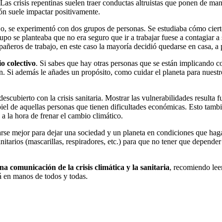
Las crisis repentinas suelen traer conductas altruistas que ponen de ma
ón suele impactar positivamente.
jo, se experimentó con dos grupos de personas. Se estudiaba cómo ciert
po se planteaba que no era seguro que ir a trabajar fuese a contagiar a 
pañeros de trabajo, en este caso la mayoría decidió quedarse en casa, a p
o colectivo
. Si sabes que hay otras personas que se están implicando
n. Si además le añades un propósito, como cuidar el planeta para nuestr
escubierto con la crisis sanitaria. Mostrar las vulnerabilidades resulta
iel de aquellas personas que tienen dificultades económicas. Esto tambi
 la hora de frenar el cambio climático.
se mejor para dejar una sociedad y un planeta en condiciones que hagan 
nitarios (mascarillas, respiradores, etc.) para que no tener que depende
a comunicación de la crisis climática y la sanitaria
, recomiendo lee
tá en manos de todos y todas.