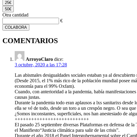
25€
50€
Otra cantidad
€
COLABORA
COMENTARIOS
ArroyoClaro
dice:
3 octubre, 2020 a las 17:28
Las abismales desigualdades sociales estaban ya al descubierto
(Desde 2015, el 1% más rico de la población mundial posee más
economía para el 99% Oxfam).
Cuando, con anterioridad a la pandemia, había manifestaciones 
causas justas.
Durante la pandemia todo eran aplausos a lxs sanitarixs desde 
ella se vé de todo, desde un toro a un crespón negro. O sea que
¿Somos inconstantes, superficiales, nos han anestesiado de alg
+++++++++++++++++++++++++++
El pasado 25 septiembre diversas Plataformas en defensa de la T
el Manifiesto“Justicia climática para salir de las crisis”.
Durante el año 2018 el Panel Intergubernamental sobre el Camb