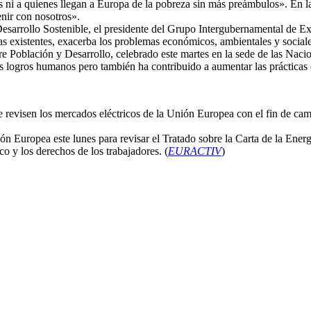
i a quienes llegan a Europa de la pobreza sin más preámbulos». En la m
nir con nosotros».
 Desarrollo Sostenible, el presidente del Grupo Intergubernamental de
s existentes, exacerba los problemas económicos, ambientales y sociale
re Población y Desarrollo, celebrado este martes en la sede de las Nac
os logros humanos pero también ha contribuido a aumentar las prácticas
e revisen los mercados eléctricos de la Unión Europea con el fin de camb
Europea este lunes para revisar el Tratado sobre la Carta de la Energía
o y los derechos de los trabajadores. (
EURACTIV
)