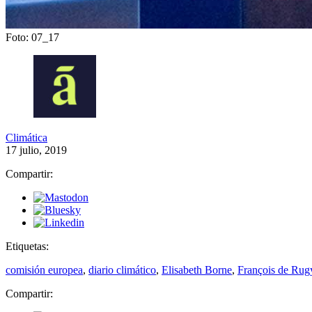
Foto: 07_17
Climática
17 julio, 2019
Compartir:
Etiquetas:
comisión europea
,
diario climático
,
Elisabeth Borne
,
François de Rug
Compartir: