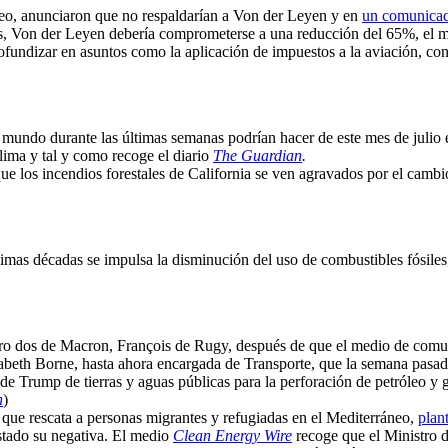
eo, anunciaron que no respaldarían a Von der Leyen y en
un comunica
s, Von der Leyen debería comprometerse a una reducción del 65%, el mí
ndizar en asuntos como la aplicación de impuestos a la aviación, con el 
 mundo durante las últimas semanas podrían hacer de este mes de julio 
clima y tal y como recoge el diario
The Guardian
.
ue los incendios forestales de California se ven agravados por el cambi
róximas décadas se impulsa la disminución del uso de combustibles fósile
mero dos de Macron, François de Rugy, después de que el medio de com
sabeth Borne, hasta ahora encargada de Transporte, que la semana pasa
de Trump de tierras y aguas públicas para la perforación de petróleo y 
n
)
que rescata a personas migrantes y refugiadas en el Mediterráneo,
plan
estado su negativa. El medio
Clean Energy Wire
recoge que el Ministro d