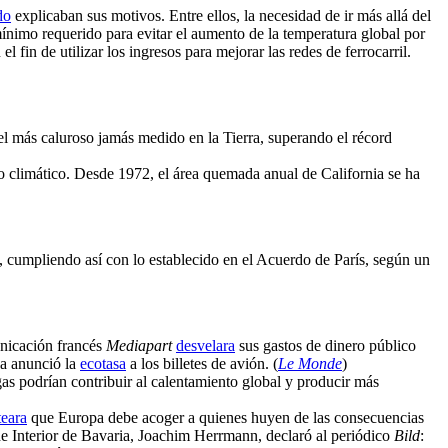
do
explicaban sus motivos. Entre ellos, la necesidad de ir más allá del
nimo requerido para evitar el aumento de la temperatura global por
fin de utilizar los ingresos para mejorar las redes de ferrocarril.
el más caluroso jamás medido en la Tierra, superando el récord
o climático. Desde 1972, el área quemada anual de California se ha
s, cumpliendo así con lo establecido en el Acuerdo de París, según un
unicación francés
Mediapart
desvelara
sus gastos de dinero público
da anunció la
ecotasa
a los billetes de avión. (
Le Monde
)
gas podrían contribuir al calentamiento global y producir más
teara
que Europa debe acoger a quienes huyen de las consecuencias
e Interior de Bavaria, Joachim Herrmann, declaró al periódico
Bild
: