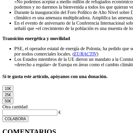
«No podemos aceptar a medio millón de refugiados económicos n
podemos y no daremos la bienvenida a todos los que quieran ve
Durante la inauguración del Foro Político de Alto Nivel sobre
climático es una amenaza multiplicadora. Amplifica las amenaza
En el evento de aniversario de la Conferencia Internacional sob
señaló que «el crecimiento de la población es una muestra de l
Transición energética y movilidad
PSE, el operador estatal de energía de Polonia, ha pedido que s
por nodos comerciales locales. (
EURACTIV
)
Los Estados miembros de la UE dieron un mandato a la Comisión 
«derecho a regular» de Europa en áreas como el cambio climátic
Si te gusta este artículo, apóyanos con una donación.
10€
25€
50€
Otra cantidad
€
COLABORA
COMENTARIOS