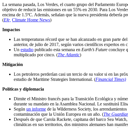
La semana pasada, Los Verdes, el cuarto grupo del Parlamento Europ
objetivo de reducir las emisiones en un 55% en 2030. Para Los Verde
encima de 1.5ºC. Además, señalan que la nueva presidenta debería profu
(
Efe,
Climate Home News
)
Impactos
Las temperaturas récord que se han alcanzado en gran parte del
anterior, de julio de 2017, según varios científicos expertos en 
Un
estudio
publicado esta semana en
Earth’s Future
concluye q
multiplicado por cinco. (
The Atlantic
)
Mitigación
Los petroleros perderían casi un tercio de su valor si en las p
estudio de Maritime Strategies International. (
Financial Times)
Políticas y diplomacia
Dimite el Ministro francés para la Transición Ecológica y nú
durante su mandato en la Asamblea Nacional. Le sustituirá Eli
Según
un informe
de la Wilderness Society, los arrendamientos 
contaminación que la Unión Europea en un año. (
The Guardia
Después de que Carola Rackete, capitana del barco Sea Watch, 
climáticas en sus territorios, dos ministros alemanes han manif