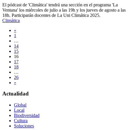
El pódcast de 'Climática' tendrá una sección en el programa 'La
Ventana' los miércoles de julio a las 19h y los jueves de agosto a las
18h. Participarán docentes de La Uni Climática 2025.
Climática
Navegación
«
1
de
…
entradas
14
15
16
17
18
…
26
»
Actualidad
Global
Local
Biodiversidad
Cultura
Soluciones