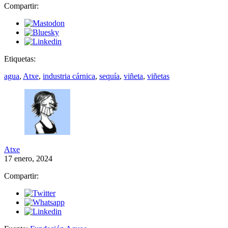
Compartir:
Etiquetas:
agua
,
Atxe
,
industria cárnica
,
sequía
,
viñeta
,
viñetas
Atxe
17 enero, 2024
Compartir: