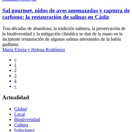
Sal gourmet, nidos de aves amenazadas y captura de
carbono: la restauración de salinas en Cádiz
Tras décadas de abandono, la tradición salinera, la preservación de
la biodiversidad y la mitigación climática se dan de la mano en la
incipiente restauración de algunas salinas artesanales de la bahía
gaditana.
María Elorza y Helena Rodríguez
Navegación
«
1
de
2
entradas
3
4
»
Actualidad
Global
Local
Biodiversidad
Cultura
Soluciones