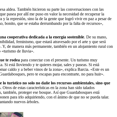
esa aldea. También hicieron su parte las conversaciones con las
ue pasea por allí me puso en valor la necesidad de recuperar la
 y la represión, sino la de la gente que logró vivir en paz a pesar de
, bonito, que se estaba derrumbando por la falta de recursos»,
 una cooperativa dedicada a la energía sostenible
. De su mano,
ibilidad, feminismo, que estará atravesado por el arte y que será
». Y, de manera más permanente, también en un alojamiento rural con
 «turismo de lluvia».
que te rodea
para conectar con el presente. Un turismo muy
 Si está lloviendo y te quieres mojar, sales y paseas. Si está
tomar caldo y a beber vinos de la zona», explica Barcia. «Este es un
a Guardabosques, pero te escapas para encontrarte, no para huir».
e lo turístico no solo no dañe los recursos ambientales, sino que
 Otros de estas características en la zona han sido talados
es, también, proteger ese bosque. Así que Guardabosques está
ponen para irlo adquiriendo, con el ánimo de que no se pueda talar.
lantando nuevos árboles.