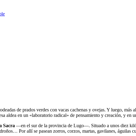
ble
 rodeadas de prados verdes con vacas cachenas y ovejas. Y luego, más al
esa aldea en un «laboratorio radical» de pensamiento y creación, y en u
a Sacra
—en el sur de la provincia de Lugo—. Situado a unos diez kil
droños… Por allí se pasean zorros, corzos, martas, gavilanes, águilas c