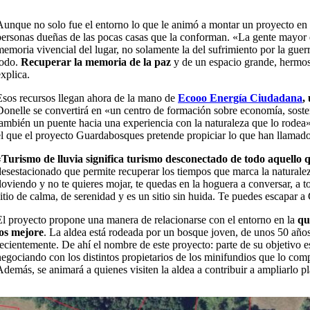
Aunque no solo fue el entorno lo que le animó a montar un proyecto en 
personas dueñas de las pocas casas que la conforman. «La gente mayor q
memoria vivencial del lugar, no solamente la del sufrimiento por la guerra
todo.
Recuperar la memoria de la paz
y de un espacio grande, hermoso
explica.
Esos recursos llegan ahora de la mano de
Ecooo Energía Ciudadana
,
Donelle se convertirá en «un centro de formación sobre economía, sosten
también un puente hacia una experiencia con la naturaleza que lo rodea
el que el proyecto Guardabosques pretende propiciar lo que han llamado
«
Turismo de lluvia significa turismo desconectado de todo aquello 
desestacionado que permite recuperar los tiempos que marca la naturaleza.
lloviendo y no te quieres mojar, te quedas en la hoguera a conversar, a 
sitio de calma, de serenidad y es un sitio sin huida. Te puedes escapar 
El proyecto propone una manera de relacionarse con el entorno en la
qu
los mejore
. La aldea está rodeada por un bosque joven, de unos 50 años.
recientemente. De ahí el nombre de este proyecto: parte de su objetivo 
negociando con los distintos propietarios de los minifundios que lo com
Además, se animará a quienes visiten la aldea a contribuir a ampliarlo p