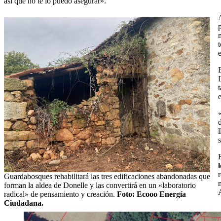
así que no te lo puedo asegurar».
Guardabosques rehabilitará las tres edificaciones abandonadas que
forman la aldea de Donelle y las convertirá en un «laboratorio
radical» de pensamiento y creación.
Foto: Ecooo Energía
Ciudadana.