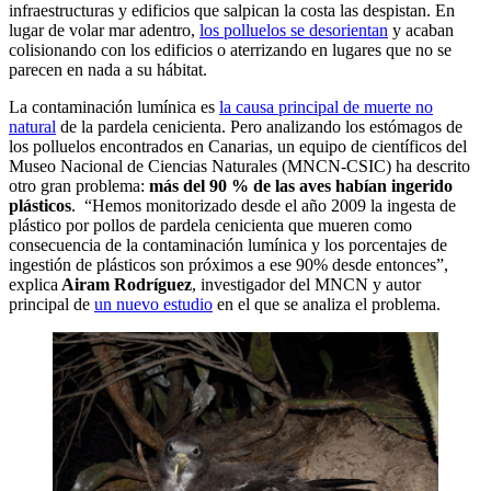
infraestructuras y edificios que salpican la costa las despistan. En
lugar de volar mar adentro,
los polluelos se desorientan
y acaban
colisionando con los edificios o aterrizando en lugares que no se
parecen en nada a su hábitat.
La contaminación lumínica es
la causa principal de muerte no
natural
de la pardela cenicienta. Pero analizando los estómagos de
los polluelos encontrados en Canarias, un equipo de científicos del
Museo Nacional de Ciencias Naturales (MNCN-CSIC) ha descrito
otro gran problema:
más del 90 % de las aves habían ingerido
plásticos
. “Hemos monitorizado desde el año 2009 la ingesta de
plástico por pollos de pardela cenicienta que mueren como
consecuencia de la contaminación lumínica y los porcentajes de
ingestión de plásticos son próximos a ese 90% desde entonces”,
explica
Airam Rodríguez
, investigador del MNCN y autor
principal de
un nuevo estudio
en el que se analiza el problema.