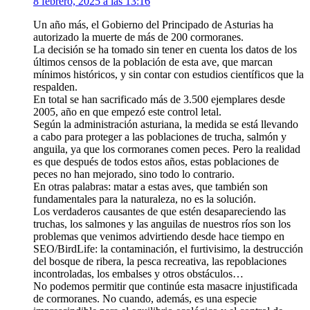
8 febrero, 2025 a las 13:16
Un año más, el Gobierno del Principado de Asturias ha
autorizado la muerte de más de 200 cormoranes.
La decisión se ha tomado sin tener en cuenta los datos de los
últimos censos de la población de esta ave, que marcan
mínimos históricos, y sin contar con estudios científicos que la
respalden.
En total se han sacrificado más de 3.500 ejemplares desde
2005, año en que empezó este control letal.
Según la administración asturiana, la medida se está llevando
a cabo para proteger a las poblaciones de trucha, salmón y
anguila, ya que los cormoranes comen peces. Pero la realidad
es que después de todos estos años, estas poblaciones de
peces no han mejorado, sino todo lo contrario.
En otras palabras: matar a estas aves, que también son
fundamentales para la naturaleza, no es la solución.
Los verdaderos causantes de que estén desapareciendo las
truchas, los salmones y las anguilas de nuestros ríos son los
problemas que venimos advirtiendo desde hace tiempo en
SEO/BirdLife: la contaminación, el furtivisimo, la destrucción
del bosque de ribera, la pesca recreativa, las repoblaciones
incontroladas, los embalses y otros obstáculos…
No podemos permitir que continúe esta masacre injustificada
de cormoranes. No cuando, además, es una especie