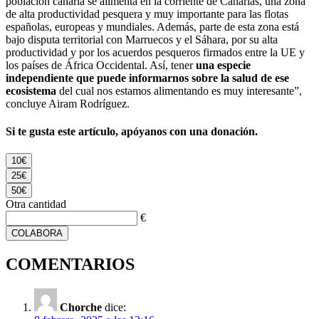
población canaria se alimenta en la corriente de Canarias, una zona
de alta productividad pesquera y muy importante para las flotas
españolas, europeas y mundiales. Además, parte de esta zona está
bajo disputa territorial con Marruecos y el Sáhara, por su alta
productividad y por los acuerdos pesqueros firmados entre la UE y
los países de África Occidental. Así, tener
una especie
independiente que puede informarnos sobre la salud de ese
ecosistema
del cual nos estamos alimentando es muy interesante”,
concluye Airam Rodríguez.
Si te gusta este artículo, apóyanos con una donación.
10€
25€
50€
Otra cantidad
€
COLABORA
COMENTARIOS
Chorche
dice: