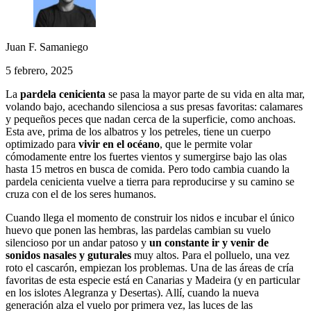
Juan F. Samaniego
5 febrero, 2025
La
pardela cenicienta
se pasa la mayor parte de su vida en alta mar,
volando bajo, acechando silenciosa a sus presas favoritas: calamares
y pequeños peces que nadan cerca de la superficie, como anchoas.
Esta ave, prima de los albatros y los petreles, tiene un cuerpo
optimizado para
vivir en el océano
, que le permite volar
cómodamente entre los fuertes vientos y sumergirse bajo las olas
hasta 15 metros en busca de comida. Pero todo cambia cuando la
pardela cenicienta vuelve a tierra para reproducirse y su camino se
cruza con el de los seres humanos.
Cuando llega el momento de construir los nidos e incubar el único
huevo que ponen las hembras, las pardelas cambian su vuelo
silencioso por un andar patoso y
un constante ir y venir de
sonidos nasales y guturales
muy altos. Para el polluelo, una vez
roto el cascarón, empiezan los problemas. Una de las áreas de cría
favoritas de esta especie está en Canarias y Madeira (y en particular
en los islotes Alegranza y Desertas). Allí, cuando la nueva
generación alza el vuelo por primera vez, las luces de las