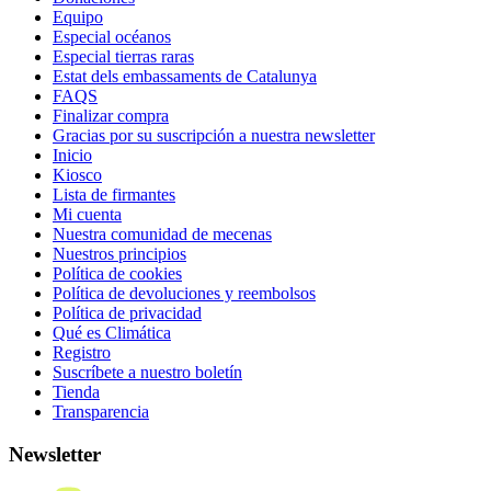
Equipo
Especial océanos
Especial tierras raras
Estat dels embassaments de Catalunya
FAQS
Finalizar compra
Gracias por su suscripción a nuestra newsletter
Inicio
Kiosco
Lista de firmantes
Mi cuenta
Nuestra comunidad de mecenas
Nuestros principios
Política de cookies
Política de devoluciones y reembolsos
Política de privacidad
Qué es Climática
Registro
Suscríbete a nuestro boletín
Tienda
Transparencia
Newsletter