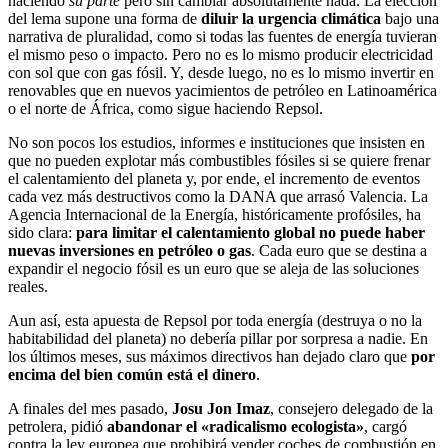
haciendo
su parte
pero sin cambiar absolutamente nada. La elección
del lema supone una forma de
diluir la urgencia climática
bajo una
narrativa de pluralidad, como si todas las fuentes de energía tuvieran
el mismo peso o impacto. Pero no es lo mismo producir electricidad
con sol que con gas fósil. Y, desde luego, no es lo mismo invertir en
renovables que en nuevos yacimientos de petróleo en Latinoamérica
o el norte de África, como sigue haciendo Repsol.
No son pocos los estudios, informes e instituciones que insisten en
que no pueden explotar más combustibles fósiles si se quiere frenar
el calentamiento del planeta y, por ende, el incremento de eventos
cada vez más destructivos como la DANA que arrasó Valencia. La
Agencia Internacional de la Energía, históricamente profósiles, ha
sido clara:
para limitar el calentamiento global no puede haber
nuevas inversiones en petróleo o gas
. Cada euro que se destina a
expandir el negocio fósil es un euro que se aleja de las soluciones
reales.
Aun así, esta apuesta de Repsol por toda energía (destruya o no la
habitabilidad del planeta) no debería pillar por sorpresa a nadie. En
los últimos meses, sus máximos directivos han dejado claro que
por
encima del bien común está el dinero
.
A finales del mes pasado,
Josu Jon Imaz
, consejero delegado de la
petrolera, pidió
abandonar el «radicalismo ecologista»
, cargó
contra la ley europea que prohibirá vender coches de combustión en