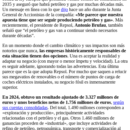
2035 y aseguró que habrá petróleo y gas por muchas décadas más.
Un mensaje en línea con lo que
dijo
hace un año durante la Junta
General de Accionistas de la compañía:
«Me parece que nuestra
apuesta tiene que ser seguir produciendo petróleo y gas»
. Más
recientemente, el presidente de Repsol,
Antonio Brufau
, también
señaló que “el petróleo y gas van a continuar siendo necesarios
durante décadas”.
En un momento donde el cambio climático y sus impactos son más
notorios que nunca,
las empresas históricamente responsables de
esta situación tienen dos opciones
. Una es aceptar la realidad y
adaptar su negocio (con mayor o menor ímpetu y velocidad). La otra
es seguir adelante, ignorando todas las advertencias. Esta última
parece que es la que adopta Repsol. Por mucho que saquen a relucir
sus megavatios de renovables o el número de puntos de carga de
coches eléctricos instalados, su negocio fósil es inmensamente
superior.
En 2024, obtuvo un resultado ajustado de 3.327 millones de
euros y unos beneficios netos de 1.756 millones de euros
,
según
sus cuentas consolidadas
. Del total, 1.490 millones corresponden a
«exploración y producción», principalmente actividades
relacionadas con el petróleo y el gas. Otros 1.460 millones de
ganancias proceden de «industrial», que incluye actividades de
refino de petróleo, petroquímica, transporte y comercialización al