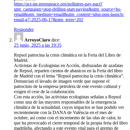
https://act-int.greenpeace.org/polluters-pay-pact?
utm_campaign=stop-drilling-start-paying&utm_source=hs-
email&utm_medium=email&utm_content=sdsp-ppp-launch-
email-g7-2025-06-17&utm_term=202
Responder
ArroyoClaro
dice:
25 junio, 2025 a las 19:35
Repsol patrocina la crisis climática en la Feria del Libro de
Madrid.
Activistas de Ecologistas en Acción, disfrazadas de azafatas
de Repsol, reparten cientos de abanicos en la Feria del libro
de Madrid con el lema “Repsol patrocina la crisis climática”.
Denuncian el lavado de imagen verde que supone el
patrocinio de la empresa petrolera de este evento cultural y
exigen el cese de la colaboración.
Con esta acción, las activistas ecologistas señalan a Repsol
como una de las mayores responsables de la emergencia
climática de la actualidad, cuyos impactos se han podido ver
recientemente con la DANA de València en el mes de
octubre, así como con el incremento de las olas de calor, lo
que ha provocado el cierre temporal de la propia feria del libro
madrileña, afectando a este evento vital para el gremio de