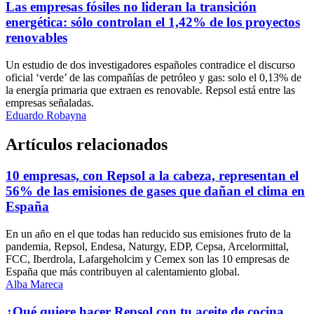
Las empresas fósiles no lideran la transición
energética: sólo controlan el 1,42% de los proyectos
renovables
Un estudio de dos investigadores españoles contradice el discurso
oficial ‘verde’ de las compañías de petróleo y gas: solo el 0,13% de
la energía primaria que extraen es renovable. Repsol está entre las
empresas señaladas.
Eduardo Robayna
Artículos relacionados
10 empresas, con Repsol a la cabeza, representan el
56% de las emisiones de gases que dañan el clima en
España
En un año en el que todas han reducido sus emisiones fruto de la
pandemia, Repsol, Endesa, Naturgy, EDP, Cepsa, Arcelormittal,
FCC, Iberdrola, Lafargeholcim y Cemex son las 10 empresas de
España que más contribuyen al calentamiento global.
Alba Mareca
¿Qué quiere hacer Repsol con tu aceite de cocina