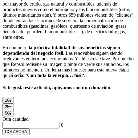
por mayor de crudo, gas natural y combustibles, además de
productos nuevos como el hidrógeno y los biocombustibles (estos
últimos minoritarios aún). Y otros 659 millones vienen de “clientes”,
donde entran las estaciones de servicio, la comercialización de
combustibles (gasolinas, gasóleos, queroseno de aviación, gases
licuados del petróleo, biocombustibles…), de electricidad y gas,
entre otros.
En conjunto,
la práctica totalidad de sus beneficios siguen
dependiendo del negocio fósil
. Las renovables siguen siendo
irrelevantes en términos económicos. Y ahí está la clave. Por mucho
que Repsol rediseñe su imagen o pinte de verde sus anuncios, los
números no mienten. Un lema más honesto para esta nueva etapa
quizá sería:
‘Con toda la energía… fósil’
.
Si te gusta este artículo, apóyanos con una donación.
10€
25€
50€
Otra cantidad
€
COLABORA