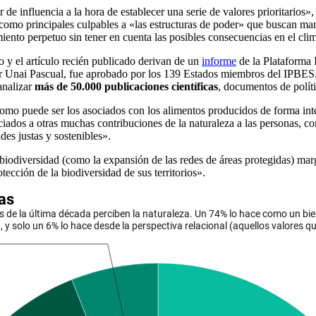
de influencia a la hora de establecer una serie de valores prioritarios»,
r como principales culpables a «las estructuras de poder» que buscan m
miento perpetuo sin tener en cuenta las posibles consecuencias en el clim
to y el artículo recién publicado derivan de un
informe
de la Plataforma 
or Unai Pascual, fue aprobado por los 139 Estados miembros del IPBES. 
analizar
más de 50.000 publicaciones científicas
, documentos de polít
 como puede ser los asociados con los alimentos producidos de forma int
ciados a otras muchas contribuciones de la naturaleza a las personas, co
des justas y sostenibles».
a biodiversidad (como la expansión de las redes de áreas protegidas) mar
tección de la biodiversidad de sus territorios».