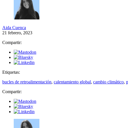
Aida Cuenca
21 febrero, 2023
Compartir:
Etiquetas:
bucles de retroalimentación
,
calentamiento global
,
cambio climático
,
p
Compartir: