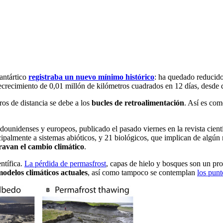
 antártico
registraba un nuevo mínimo histórico
: ha quedado reducido
recimiento de 0,01 millón de kilómetros cuadrados en 12 días, desde qu
ros de distancia se debe a los
bucles de retroalimentación
. Así es com
tadounidenses y europeos, publicado el pasado viernes en la revista cient
cipalmente a sistemas abióticos, y 21 biológicos, que implican de algún 
ravan el cambio climático
.
ntífica.
La pérdida de permasfrost
, capas de hielo y bosques son un pro
odelos climáticos actuales
, así como tampoco se contemplan
los punt