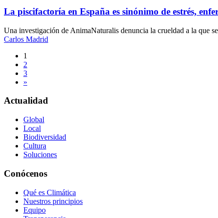
La piscifactoría en España es sinónimo de estrés, enf
Una investigación de AnimaNaturalis denuncia la crueldad a la que se 
Carlos Madrid
Navegación
1
2
de
3
entradas
»
Actualidad
Global
Local
Biodiversidad
Cultura
Soluciones
Conócenos
Qué es Climática
Nuestros principios
Equipo