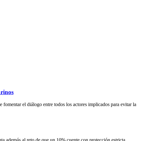
arinos
fomentar el diálogo entre todos los actores implicados para evitar la
ta además al reto de que un 10% cuente con protección estricta