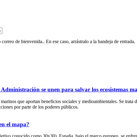
 correo de bienvenida.. En ese caso, arrástralo a la bandeja de entrada.
y Administración se unen para salvar los ecosistemas m
marinos que aportan beneficios sociales y medioambientales. Se trata de 
cciones por parte de los poderes públicos.
 en el mapa?
jetivo conocido como 30x30). España, bajo el marco europeo, se enfren