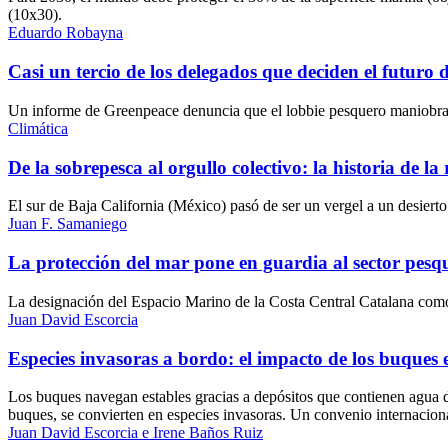
(10x30).
Eduardo Robayna
Casi un tercio de los delegados que deciden el futuro 
Un informe de Greenpeace denuncia que el lobbie pesquero maniobra p
Climática
De la sobrepesca al orgullo colectivo: la historia de 
El sur de Baja California (México) pasó de ser un vergel a un desiert
Juan F. Samaniego
La protección del mar pone en guardia al sector pesq
La designación del Espacio Marino de la Costa Central Catalana como Á
Juan David Escorcia
Especies invasoras a bordo: el impacto de los buques 
Los buques navegan estables gracias a depósitos que contienen agua de 
buques, se convierten en especies invasoras. Un convenio internaciona
Juan David Escorcia e Irene Baños Ruiz