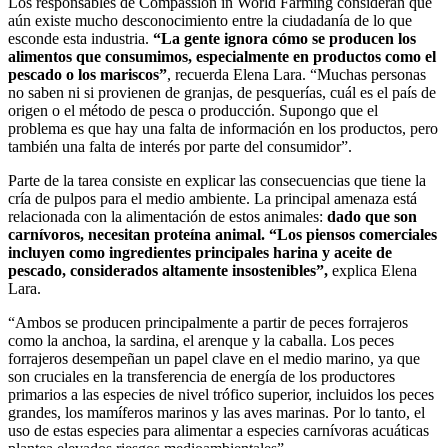
Los responsables de Compassion in World Farming consideran que
aún existe mucho desconocimiento entre la ciudadanía de lo que
esconde esta industria.
“La gente ignora cómo se producen los
alimentos que consumimos, especialmente en productos como el
pescado o los mariscos”
, recuerda Elena Lara. “Muchas personas
no saben ni si provienen de granjas, de pesquerías, cuál es el país de
origen o el método de pesca o producción. Supongo que el
problema es que hay una falta de información en los productos, pero
también una falta de interés por parte del consumidor”.
Parte de la tarea consiste en explicar las consecuencias que tiene la
cría de pulpos para el medio ambiente. La principal amenaza está
relacionada con la alimentación de estos animales:
dado que son
carnívoros, necesitan proteína animal. “Los piensos comerciales
incluyen como ingredientes principales harina y aceite de
pescado, considerados altamente insostenibles”,
explica Elena
Lara.
“Ambos se producen principalmente a partir de peces forrajeros
como la anchoa, la sardina, el arenque y la caballa. Los peces
forrajeros desempeñan un papel clave en el medio marino, ya que
son cruciales en la transferencia de energía de los productores
primarios a las especies de nivel trófico superior, incluidos los peces
grandes, los mamíferos marinos y las aves marinas. Por lo tanto, el
uso de estas especies para alimentar a especies carnívoras acuáticas