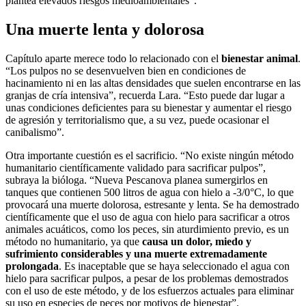
plantea elevados riesgos medioambientales”.
Una muerte lenta y dolorosa
Capítulo aparte merece todo lo relacionado con el
bienestar animal
.
“Los pulpos no se desenvuelven bien en condiciones de
hacinamiento ni en las altas densidades que suelen encontrarse en las
granjas de cría intensiva”, recuerda Lara. “Esto puede dar lugar a
unas condiciones deficientes para su bienestar y aumentar el riesgo
de agresión y territorialismo que, a su vez, puede ocasionar el
canibalismo”.
Otra importante cuestión es el sacrificio. “No existe ningún método
humanitario científicamente validado para sacrificar pulpos”,
subraya la bióloga. “Nueva Pescanova planea sumergirlos en
tanques que contienen 500 litros de agua con hielo a -3/0°C, lo que
provocará una muerte dolorosa, estresante y lenta. Se ha demostrado
científicamente que el uso de agua con hielo para sacrificar a otros
animales acuáticos, como los peces, sin aturdimiento previo, es un
método no humanitario, ya que
causa un dolor, miedo y
sufrimiento considerables y una muerte extremadamente
prolongada
. Es inaceptable que se haya seleccionado el agua con
hielo para sacrificar pulpos, a pesar de los problemas demostrados
con el uso de este método, y de los esfuerzos actuales para eliminar
su uso en especies de peces por motivos de bienestar”.