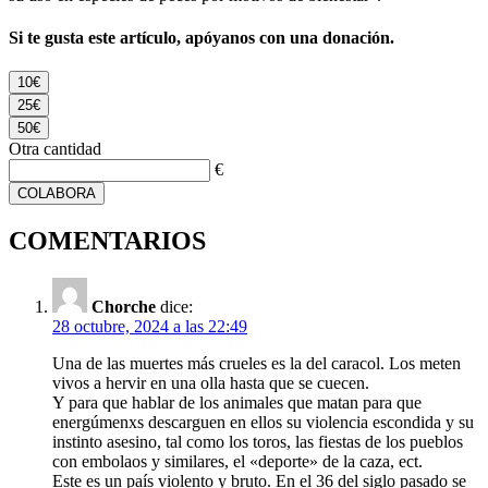
Si te gusta este artículo, apóyanos con una donación.
10€
25€
50€
Otra cantidad
€
COLABORA
COMENTARIOS
Chorche
dice:
28 octubre, 2024 a las 22:49
Una de las muertes más crueles es la del caracol. Los meten
vivos a hervir en una olla hasta que se cuecen.
Y para que hablar de los animales que matan para que
energúmenxs descarguen en ellos su violencia escondida y su
instinto asesino, tal como los toros, las fiestas de los pueblos
con embolaos y similares, el «deporte» de la caza, ect.
Este es un país violento y bruto. En el 36 del siglo pasado se