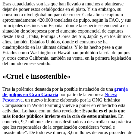
Esas capacidades son las que han llevado a muchos a plantearse
dejar de poner estos cefalópodos en el plato. Y sin embargo, su
consumo a nivel global no para de crecer. Cada año se capturan
aproximadamente 420.000 toneladas de pulpo, según la FAO, y sus
principales destinos son España –donde la especie se encuentra en
situación de sobrepesca por el aumento exponencial de capturas
desde 1960–, Italia, Portugal, Corea del Sur, Japón y, en los últimos
años, también Estados Unidos, donde el consumo se ha
cuadruplicado en las últimas décadas. Y lo ha hecho pese a que
Estados como Washington o Hawái han prohibido la cría de pulpos
y, otros como California, también su venta, en la primera legislación
del mundo en ese sentido.
«Cruel e insostenible
«
Tras la polémica desatada por la posible instalación de una
granja
de pulpos en Gran Canaria
por parte de la empresa
Nueva
Pescanova
, un nuevo informe elaborado por la ONG británica
Compassion in World Farming vuelve a poner en entredicho esta
actividad. Lo hace con un dato revelador:
España es el país que
más fondos públicos invierte en la cría de estos animales
. En
concreto, 9,7 millones de euros destinados a desarrollar una práctica
que los responsables de la organización consideran “cruel e
insostenible”. De todo ese dinero, 3,6 millones de euros proceden de