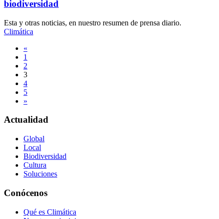
biodiversidad
Esta y otras noticias, en nuestro resumen de prensa diario.
Climática
Navegación
«
1
de
2
entradas
3
4
5
»
Actualidad
Global
Local
Biodiversidad
Cultura
Soluciones
Conócenos
Qué es Climática